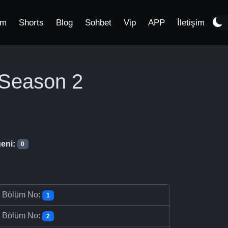
im
Shorts
Blog
Sohbet
Vip
APP
İletişim
 Season 2
eni:
0
-
Bölüm No:
1
-
Bölüm No:
2