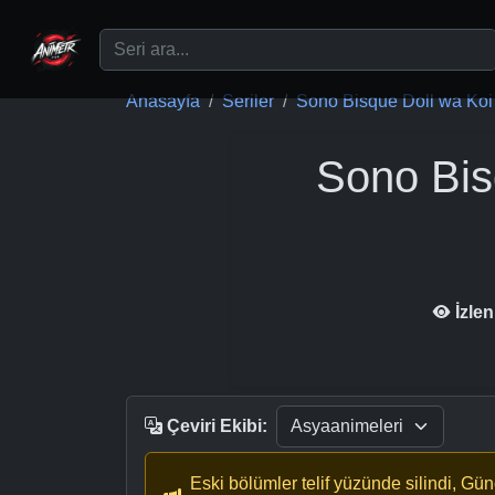
Ana içeriğe geç
Anasayfa
Seriler
Sono Bisque Doll wa Koi 
Sono Bis
İzle
Çeviri Ekibi:
Eski bölümler telif yüzünde silindi, Gü