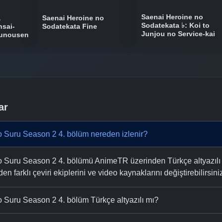
Saenai Heroine no
a
Saenai Heroine no
Sodatekata ♭: Koi to
nsai-
Sodatekata Fine
Junjou no Service-kai
Zunousen
ar
 Suru Season 2 4. bölüm nereden izlenir?
Suru Season 2 4. bölümü AnimeTR üzerinden Türkçe altyazılı ve 
n farklı çeviri ekiplerini ve video kaynaklarını değiştirebilirsini
 Suru Season 2 4. bölüm Türkçe altyazılı mı?