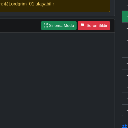
m: @Lordgrim_01 ulaşabilir
Sinema Modu
Sorun Bildir