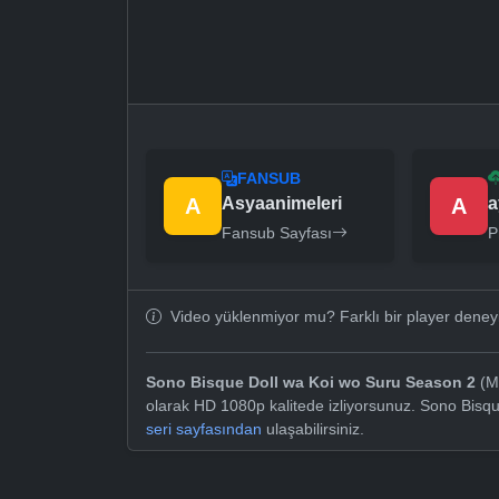
FANSUB
A
Asyaanimeleri
A
a
Fansub Sayfası
P
Video yüklenmiyor mu? Farklı bir player dene
Sono Bisque Doll wa Koi wo Suru Season 2
(My
olarak HD 1080p kalitede izliyorsunuz. Sono Bisq
seri sayfasından
ulaşabilirsiniz.