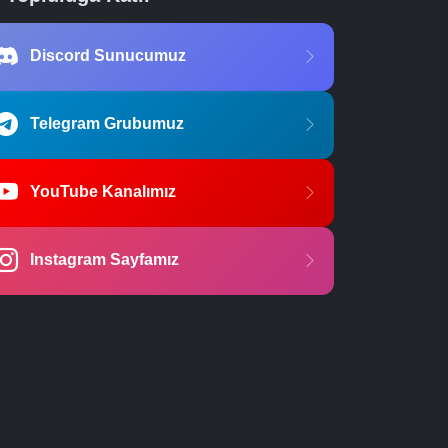
Discord Sunucumuz
Telegram Grubumuz
YouTube Kanalımız
Instagram Sayfamız