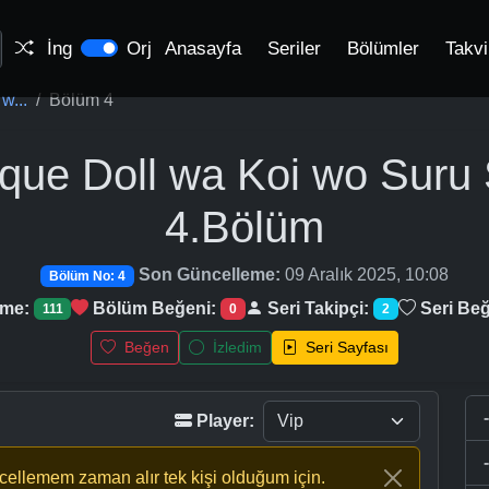
İng
Orj
Anasayfa
Seriler
Bölümler
Takv
w...
Bölüm 4
que Doll wa Koi wo Suru
4.Bölüm
Son Güncelleme:
09 Aralık 2025, 10:08
Bölüm No: 4
nme:
Bölüm Beğeni:
Seri Takipçi:
Seri Beğ
111
0
2
Beğen
İzledim
Seri Sayfası
Player:
ncellemem zaman alır tek kişi olduğum için.