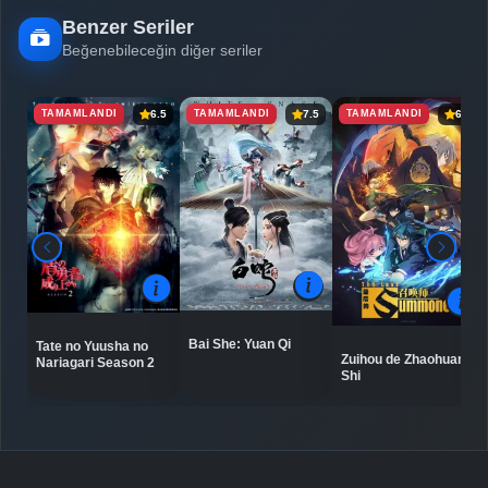
Benzer Seriler
Beğenebileceğin diğer seriler
TAMAMLANDI
TAMAMLANDI
TAMAMLANDI
6.5
7.5
6.5
Bai She: Yuan Qi
Tate no Yuusha no
Zuihou de Zhaohuan
Nariagari Season 2
Shi