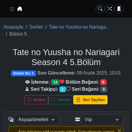
Ana içeriğe geç
Anasayfa
Seriler
Tate no Yuusha no Nariaga...
Bölüm 5
Tate no Yuusha no Nariagari
Season 4
5.Bölüm
Son Güncelleme:
09 Aralık 2025, 10:01
Bölüm No: 5
İzlenme:
Bölüm Beğeni:
14
0
Seri Takipçi:
Seri Beğeni:
1
0
Beğen
İzledim
Seri Sayfası
Eski bölümler telif yüzünde silindi, Güncellemem zaman