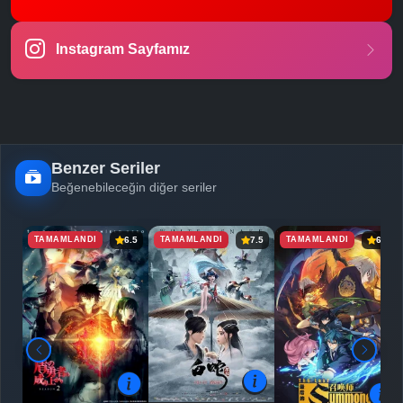
-
Bölüm No:
23
Instagram Sayfamız
-
Bölüm No:
24
-
Bölüm No:
25
Benzer Seriler
Beğenebileceğin diğer seriler
TAMAMLANDI
TAMAMLANDI
TAMAMLANDI
6.5
7.5
6.5