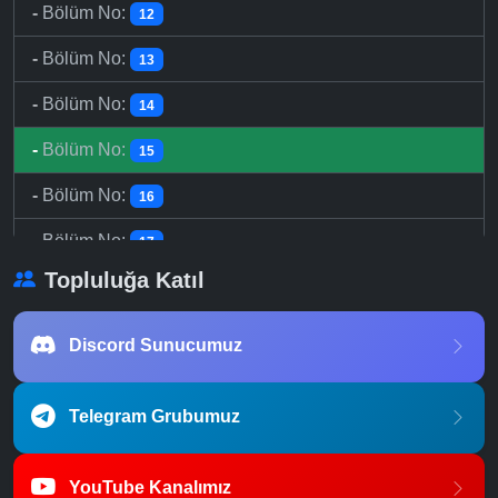
-
Bölüm No:
12
-
Bölüm No:
13
-
Bölüm No:
14
-
Bölüm No:
15
-
Bölüm No:
16
-
Bölüm No:
17
Topluluğa Katıl
-
Bölüm No:
18
-
Bölüm No:
19
Discord Sunucumuz
-
Bölüm No:
20
Telegram Grubumuz
-
Bölüm No:
21
-
Bölüm No:
22
YouTube Kanalımız