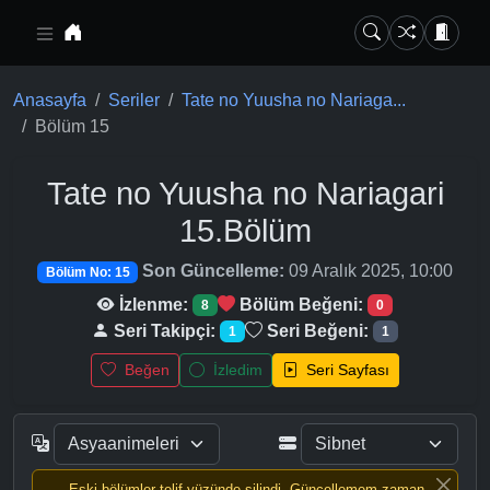
Ana içeriğe geç
Anasayfa
Seriler
Tate no Yuusha no Nariaga...
Bölüm 15
Tate no Yuusha no Nariagari
15.Bölüm
Son Güncelleme:
09 Aralık 2025, 10:00
Bölüm No: 15
İzlenme:
Bölüm Beğeni:
8
0
Seri Takipçi:
Seri Beğeni:
1
1
Beğen
İzledim
Seri Sayfası
Eski bölümler telif yüzünde silindi, Güncellemem zaman