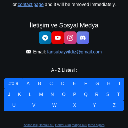
or
contact page
and it will be removed immediately.
İletişim ve Sosyal Medya
Email:
fansubayyildiz@gmail.com
A - Z Listesi :
.#0-9
A
B
C
D
E
F
G
H
I
J
K
L
M
N
O
P
Q
R
S
T
U
V
W
X
Y
Z
Anime izle
Hentai Oku
Hentai Oku
manga oku
terea sigara