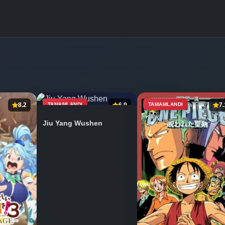
8.2
TAMAMLANDI
6.9
TAMAMLANDI
7.
Jiu Yang Wushen