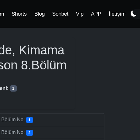
im
Shorts
Blog
Sohbet
Vip
APP
İletişim
node, Kimama
son
8.Bölüm
eni:
1
-
Bölüm No:
1
-
Bölüm No:
2