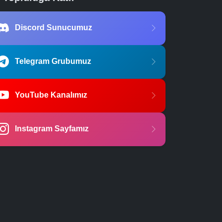
Discord Sunucumuz
Telegram Grubumuz
YouTube Kanalımız
Instagram Sayfamız