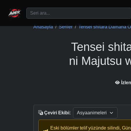
Ana içeriğe geç
Anasayfa
Seriler
Tensei shitara Dainana Ou
Tensei shit
ni Majutsu
İzle
Çeviri Ekibi:
Eski bölümler telif yüzünde silindi, Gü