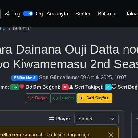
İng
Orj
Anasayfa
Seriler
Bölümler
Takv
...
Bölüm 8
ara Dainana Ouji Datta 
 wo Kiwamemasu 2nd Sea
Son Güncelleme:
09 Aralık 2025, 10:07
Bölüm No: 8
nme:
Bölüm Beğeni:
Seri Takipçi:
Seri Beğ
36
0
2
Beğen
İzledim
Seri Sayfası
Player:
ncellemem zaman alır tek kişi olduğum için.