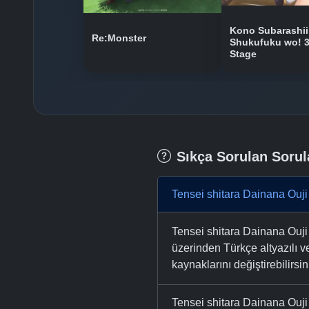
Kono Subarashii 
Re:Monster
Shukufuku wo! 
Stage
Sıkça Sorulan Sorul
Tensei shitara Dainana Ouj
Tensei shitara Dainana Ou
üzerinden Türkçe altyazılı ve
kaynaklarını değiştirebilirsin
Tensei shitara Dainana Ouj