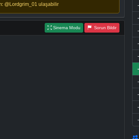
m: @Lordgrim_01 ulaşabilir
Sinema Modu
Sorun Bildir