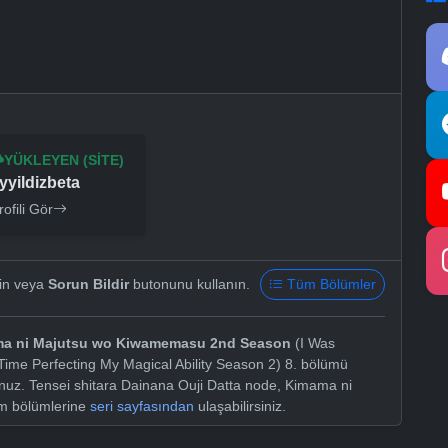
YÜKLEYEN (SITE)
yyildizbeta
rofili Gör
yin veya
Sorun Bildir
butonunu kullanın.
Tüm Bölümler
mama ni Majutsu wo Kiwamemasu 2nd Season
(I Was
Time Perfecting My Magical Ability Season 2) 8. bölümü
sunuz. Tensei shitara Dainana Ouji Datta node, Kimama ni
m bölümlerine
seri sayfasından
ulaşabilirsiniz.