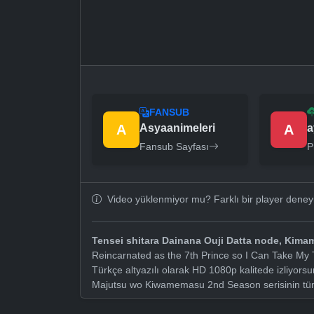
FANSUB
A
Asyaanimeleri
A
a
Fansub Sayfası
P
Video yüklenmiyor mu? Farklı bir player dene
Tensei shitara Dainana Ouji Datta node, Ki
Reincarnated as the 7th Prince so I Can Take My 
Türkçe altyazılı olarak HD 1080p kalitede izliyor
Majutsu wo Kiwamemasu 2nd Season serisinin tü