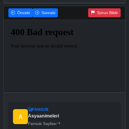
Önceki
Sonraki
Sorun Bildir
FANSUB
A
Asyaanimeleri
Fansub Sayfası