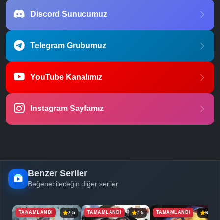
Discord Sunucumuz
Telegram Grubumuz
YouTube Kanalımız
Instagram Sayfamız
Benzer Seriler
Beğenebileceğin diğer seriler
TAMAMLANDI
TAMAMLANDI
TAMAMLANDI
7.5
7.5
6.5