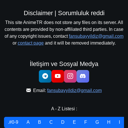
Disclaimer | Sorumluluk reddi
This site AnimeTR does not store any files on its server. All
contents are provided by non-affiliated third parties. In case
of any copyright issues, contact
fansubayyildiz@gmail.com
or
contact page
and it will be removed immediately.
İletişim ve Sosyal Medya
Email:
fansubayyildiz@gmail.com
A - Z Listesi :
.#0-9
A
B
C
D
E
F
G
H
I