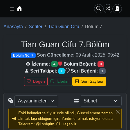
Ana içeriğe geç
Anasayfa
Seriler
Tian Guan Cifu
Bölüm 7
Tian Guan Cifu
7.Bölüm
Son Güncelleme:
09 Aralık 2025, 09:42
Bölüm No: 7
İzlenme:
Bölüm Beğeni:
4
0
Seri Takipçi:
Seri Beğeni:
1
1
Beğen
İzledim
Seri Sayfası
Eski bölümler telif yüzünde silindi, Güncellemem zaman
alır tek kişi olduğum için. Yardımcı olmak isteyen olursa
Telegram: @Lordgrim_01 ulaşabilir