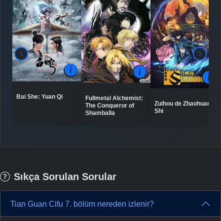
Bai She: Yuan Qi
Fullmetal Alchemist:
Zuihou de Zhaohuan
The Conqueror of
Shi
Shamballa
Sıkça Sorulan Sorular
Tian Guan Cifu 7. bölüm nereden izlenir?