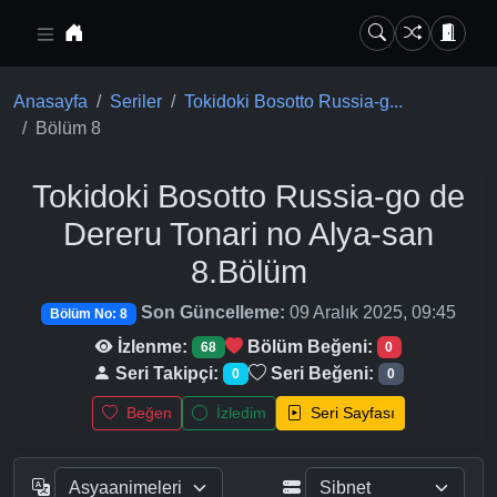
Ana içeriğe geç
Anasayfa
Seriler
Tokidoki Bosotto Russia-g...
Bölüm 8
Tokidoki Bosotto Russia-go de
Dereru Tonari no Alya-san
8.Bölüm
Son Güncelleme:
09 Aralık 2025, 09:45
Bölüm No: 8
İzlenme:
Bölüm Beğeni:
68
0
Seri Takipçi:
Seri Beğeni:
0
0
Beğen
İzledim
Seri Sayfası