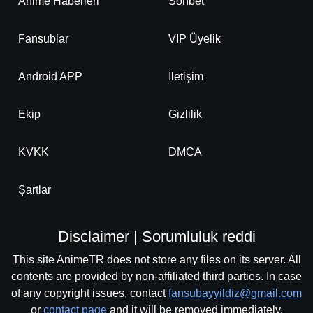
Anime Haberleri
Sohbet
Fansublar
VIP Üyelik
Android APP
İletişim
Ekip
Gizlilik
KVKK
DMCA
Şartlar
Disclaimer | Sorumluluk reddi
This site AnimeTR does not store any files on its server. All
contents are provided by non-affiliated third parties. In case
of any copyright issues, contact
fansubayyildiz@gmail.com
or
contact page
and it will be removed immediately.