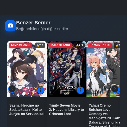
Benzer Seriler
Beğenebileceğin diğer seriler
TAMAMLANDI
TAMAMLANDI
TAMAMLANDI
7.4
7.3
7.8
Saenai Heroine no
Trinity Seven Movie
Yahari Ore no
Sodatekata ♭: Koi to
2: Heavens Library to
Seishun Love
Junjou no Service-kai
Crimson Lord
Comedy wa
Machigatteiru. Kan:
Dakara, Shishunki wa
Owarazu ni, Seishun