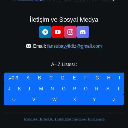
İletişim ve Sosyal Medya
Email:
fansubayyildiz@gmail.com
A - Z Listesi :
.#0-9
A
B
C
D
E
F
G
H
I
J
K
L
M
N
O
P
Q
R
S
T
U
V
W
X
Y
Z
Anime izle
Hentai Oku
Hentai Oku
manga oku
terea sigara