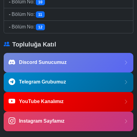
-
Bölüm No:
10
-
Bölüm No:
11
-
Bölüm No:
12
Topluluğa Katıl
Discord Sunucumuz
Telegram Grubumuz
YouTube Kanalımız
Instagram Sayfamız