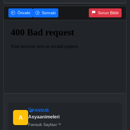
Önceki
Sonraki
Sorun Bildir
FANSUB
A
Asyaanimeleri
Fansub Sayfası