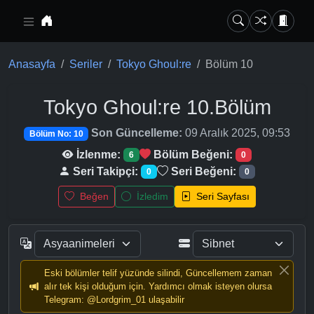
Ana içeriğe geç
Anasayfa
Seriler
Tokyo Ghoul:re
Bölüm 10
Tokyo Ghoul:re
10.Bölüm
Son Güncelleme:
09 Aralık 2025, 09:53
Bölüm No: 10
İzlenme:
Bölüm Beğeni:
6
0
Seri Takipçi:
Seri Beğeni:
0
0
Beğen
İzledim
Seri Sayfası
Eski bölümler telif yüzünde silindi, Güncellemem zaman
alır tek kişi olduğum için. Yardımcı olmak isteyen olursa
Telegram: @Lordgrim_01 ulaşabilir