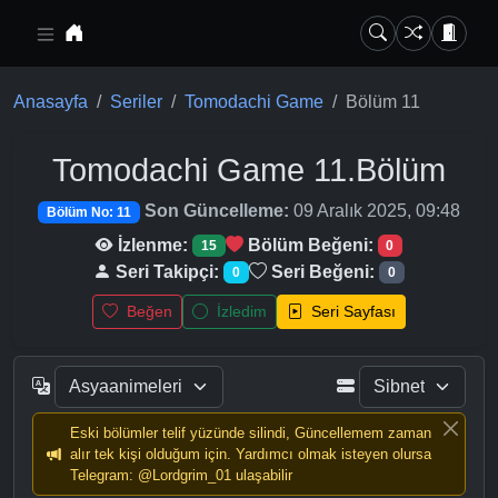
Ana içeriğe geç
Anasayfa
Seriler
Tomodachi Game
Bölüm 11
Tomodachi Game
11.Bölüm
Son Güncelleme:
09 Aralık 2025, 09:48
Bölüm No: 11
İzlenme:
Bölüm Beğeni:
15
0
Seri Takipçi:
Seri Beğeni:
0
0
Beğen
İzledim
Seri Sayfası
Eski bölümler telif yüzünde silindi, Güncellemem zaman
alır tek kişi olduğum için. Yardımcı olmak isteyen olursa
Telegram: @Lordgrim_01 ulaşabilir