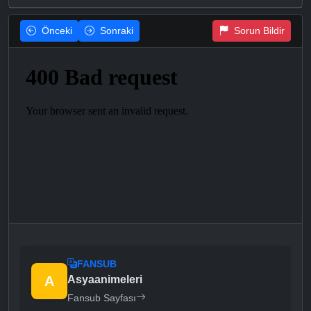
Önceki
Sonraki
Sorun Bildir
FANSUB
A
Asyaanimeleri
Fansub Sayfası