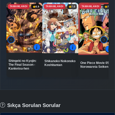
TAMAMLANDI
TAMAMLANDI
TAMAMLANDI
8.9
7.0
7.1
Shingeki no Kyojin:
Shikanoko Nokonoko
One Piece Movie 05:
The Final Season -
Koshitantan
Norowareta Seiken
Kanketsu-hen
Sıkça Sorulan Sorular