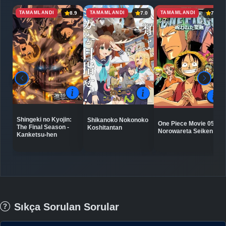
TAMAMLANDI
TAMAMLANDI
TAMAMLANDI
8.9
7.0
7.1
Shingeki no Kyojin:
Shikanoko Nokonoko
One Piece Movie 05:
The Final Season -
Koshitantan
Norowareta Seiken
Kanketsu-hen
Sıkça Sorulan Sorular