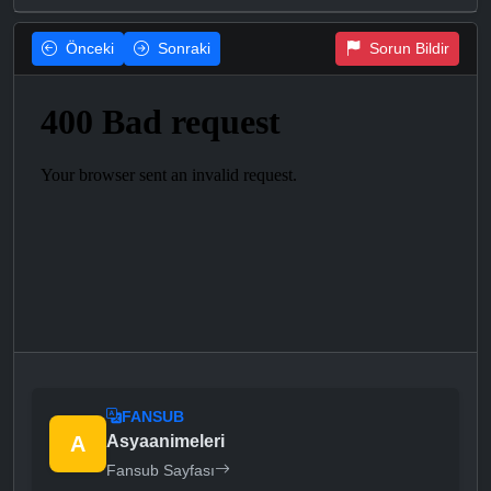
Önceki
Sonraki
Sorun Bildir
FANSUB
A
Asyaanimeleri
Fansub Sayfası