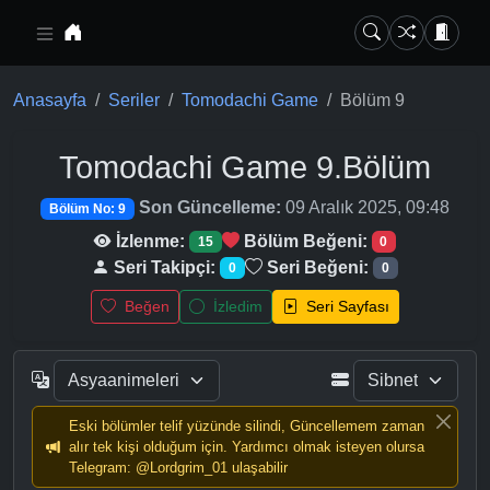
Ana içeriğe geç
Anasayfa
Seriler
Tomodachi Game
Bölüm 9
Tomodachi Game
9.Bölüm
Son Güncelleme:
09 Aralık 2025, 09:48
Bölüm No: 9
İzlenme:
Bölüm Beğeni:
15
0
Seri Takipçi:
Seri Beğeni:
0
0
Beğen
İzledim
Seri Sayfası
Eski bölümler telif yüzünde silindi, Güncellemem zaman
alır tek kişi olduğum için. Yardımcı olmak isteyen olursa
Telegram: @Lordgrim_01 ulaşabilir