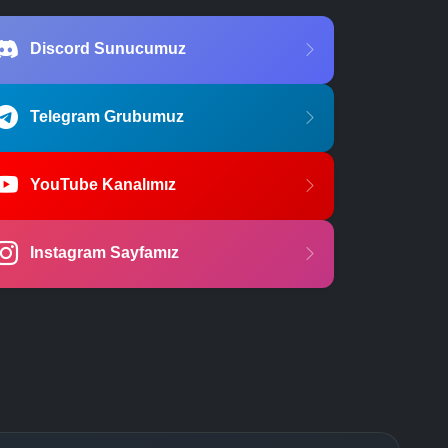
Discord Sunucumuz
Telegram Grubumuz
YouTube Kanalımız
Instagram Sayfamız