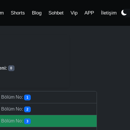
im
Shorts
Blog
Sohbet
Vip
APP
İletişim
eni:
0
-
Bölüm No:
1
-
Bölüm No:
2
-
Bölüm No:
3