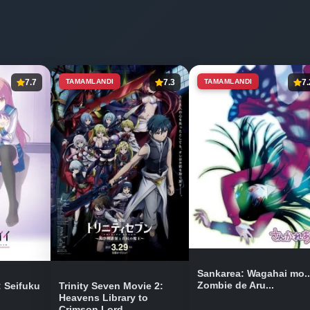
7.7
TAMAMLANDI
7.3
TAMAMLANDI
7.
Sankarea: Wagahai mo..
Zombie de Aru...
: Seifuku
Trinity Seven Movie 2:
Heavens Library to
Crimson Lord