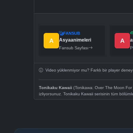
FANSUB
A
Asyaanimeleri
A
a
Fansub Sayfası
P
Video yüklenmiyor mu? Farklı bir player dene
Tonikaku Kawaii
(Tonikawa: Over The Moon For Y
izliyorsunuz. Tonikaku Kawaii serisinin tüm bölüm