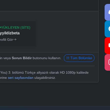
YÜKLEYEN (SITE)
yyildizbeta
rofili Gör
yin veya
Sorun Bildir
butonunu kullanın.
Tüm Bölümler
ou) 3. bölümü Türkçe altyazılı olarak HD 1080p kalitede
lerine
seri sayfasından
ulaşabilirsiniz.