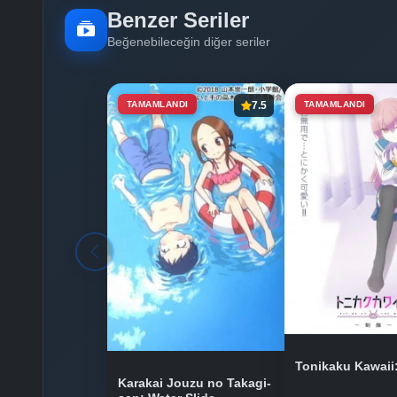
Benzer Seriler
Beğenebileceğin diğer seriler
TAMAMLANDI
7.5
TAMAMLANDI
Tonikaku Kawaii
Karakai Jouzu no Takagi-