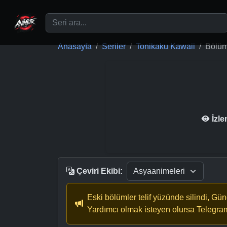
Ana içeriğe geç
Anasayfa
Seriler
Tonikaku Kawaii
Bölüm
İzl
Çeviri Ekibi:
Eski bölümler telif yüzünde silindi, Gü
Yardımcı olmak isteyen olursa Telegra