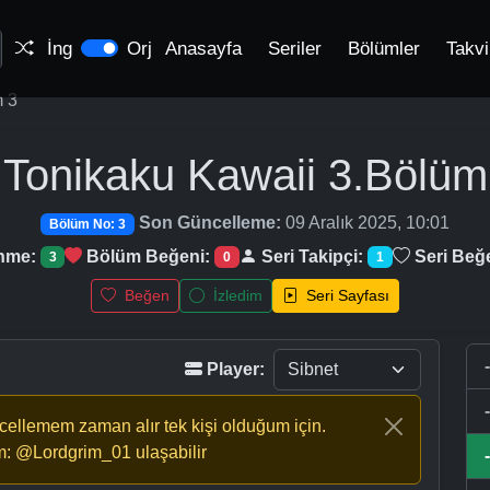
İng
Orj
Anasayfa
Seriler
Bölümler
Takv
 3
Tonikaku Kawaii
3.Bölüm
Son Güncelleme:
09 Aralık 2025, 10:01
Bölüm No: 3
enme:
Bölüm Beğeni:
Seri Takipçi:
Seri Beğ
3
0
1
Beğen
İzledim
Seri Sayfası
Player:
ncellemem zaman alır tek kişi olduğum için.
m: @Lordgrim_01 ulaşabilir