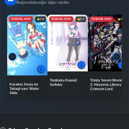
Beğenebileceğin diğer seriler
TAMAMLANDI
TAMAMLANDI
TAMAMLANDI
7.5
7.7
7.3
Tonikaku Kawaii:
Trinity Seven Movie
Karakai Jouzu no
Seifuku
2: Heavens Library to
Takagi-san: Water
Crimson Lord
Slide