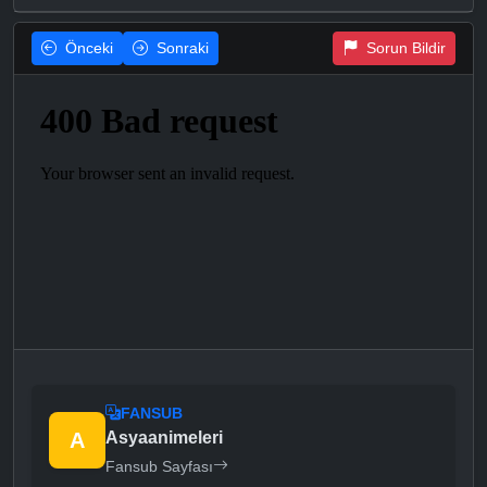
Önceki
Sonraki
Sorun Bildir
FANSUB
A
Asyaanimeleri
Fansub Sayfası