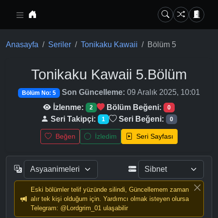
Ana içeriğe geç
Anasayfa
Seriler
Tonikaku Kawaii
Bölüm 5
Tonikaku Kawaii
5.Bölüm
Son Güncelleme:
09 Aralık 2025, 10:01
Bölüm No: 5
İzlenme:
Bölüm Beğeni:
2
0
Seri Takipçi:
Seri Beğeni:
1
0
Beğen
İzledim
Seri Sayfası
Eski bölümler telif yüzünde silindi, Güncellemem zaman
alır tek kişi olduğum için. Yardımcı olmak isteyen olursa
Telegram: @Lordgrim_01 ulaşabilir