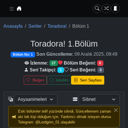
Ana içeriğe geç
Anasayfa
Seriler
Toradora!
Bölüm 1
Toradora!
1.Bölüm
Son Güncelleme:
09 Aralık 2025, 09:49
Bölüm No: 1
İzlenme:
Bölüm Beğeni:
27
0
Seri Takipçi:
Seri Beğeni:
1
0
Beğen
İzledim
Seri Sayfası
Eski bölümler telif yüzünde silindi, Güncellemem zaman
alır tek kişi olduğum için. Yardımcı olmak isteyen olursa
Telegram: @Lordgrim_01 ulaşabilir