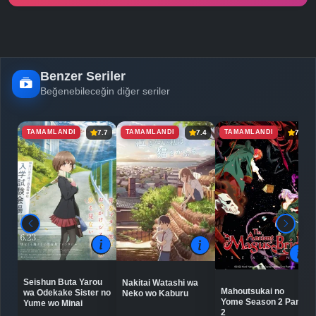
-
Bölüm No:
25
Benzer Seriler
Beğenebileceğin diğer seriler
TAMAMLANDI
TAMAMLANDI
TAMAMLANDI
7.7
7.4
7.9
Seishun Buta Yarou
Nakitai Watashi wa
Mahoutsukai no
wa Odekake Sister no
Neko wo Kaburu
Yome Season 2 Part
Yume wo Minai
2