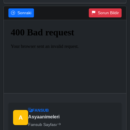
Sonraki
Sorun Bildir
FANSUB
A
Asyaanimeleri
Fansub Sayfası