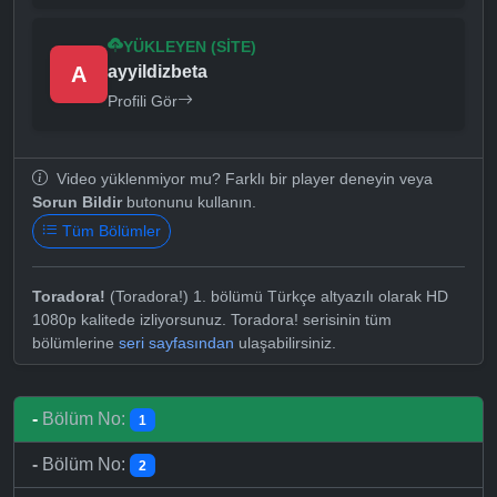
YÜKLEYEN (SITE)
A
ayyildizbeta
Profili Gör
Video yüklenmiyor mu? Farklı bir player deneyin veya
Sorun Bildir
butonunu kullanın.
Tüm Bölümler
Toradora!
(Toradora!) 1. bölümü Türkçe altyazılı olarak HD
1080p kalitede izliyorsunuz. Toradora! serisinin tüm
bölümlerine
seri sayfasından
ulaşabilirsiniz.
-
Bölüm No:
1
-
Bölüm No:
2