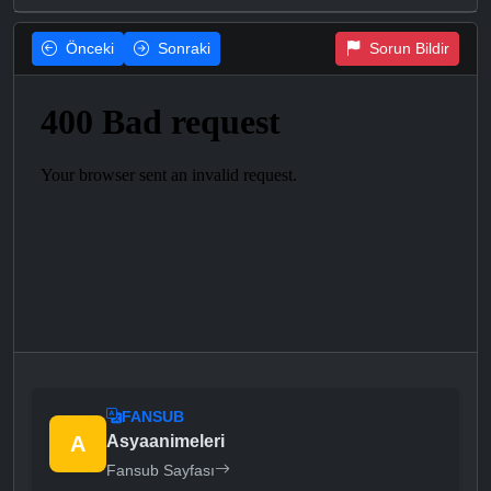
Önceki
Sonraki
Sorun Bildir
FANSUB
A
Asyaanimeleri
Fansub Sayfası