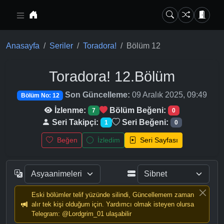
Ana içeriğe geç
Anasayfa
Seriler
Toradora!
Bölüm 12
Toradora!
12.Bölüm
Son Güncelleme:
09 Aralık 2025, 09:49
Bölüm No: 12
İzlenme:
Bölüm Beğeni:
7
0
Seri Takipçi:
Seri Beğeni:
1
0
Beğen
İzledim
Seri Sayfası
Eski bölümler telif yüzünde silindi, Güncellemem zaman
alır tek kişi olduğum için. Yardımcı olmak isteyen olursa
Telegram: @Lordgrim_01 ulaşabilir