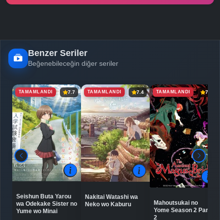
-
Bölüm No:
25
Benzer Seriler
Beğenebileceğin diğer seriler
TAMAMLANDI
TAMAMLANDI
TAMAMLANDI
7.7
7.4
7.9
Seishun Buta Yarou
Nakitai Watashi wa
Mahoutsukai no
wa Odekake Sister no
Neko wo Kaburu
Yome Season 2 Part
Yume wo Minai
2