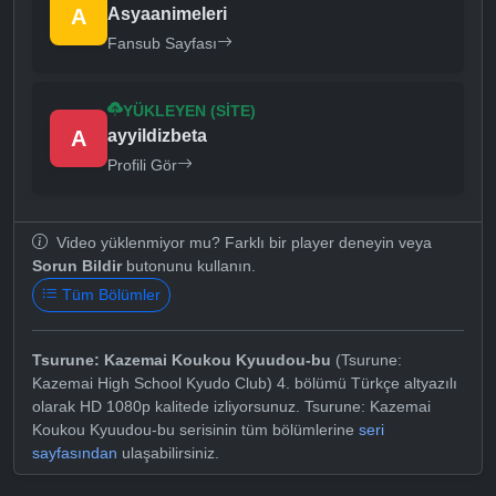
A
Asyaanimeleri
Fansub Sayfası
YÜKLEYEN (SITE)
A
ayyildizbeta
Profili Gör
Video yüklenmiyor mu? Farklı bir player deneyin veya
Sorun Bildir
butonunu kullanın.
Tüm Bölümler
Tsurune: Kazemai Koukou Kyuudou-bu
(Tsurune:
Kazemai High School Kyudo Club) 4. bölümü Türkçe altyazılı
olarak HD 1080p kalitede izliyorsunuz. Tsurune: Kazemai
Koukou Kyuudou-bu serisinin tüm bölümlerine
seri
sayfasından
ulaşabilirsiniz.