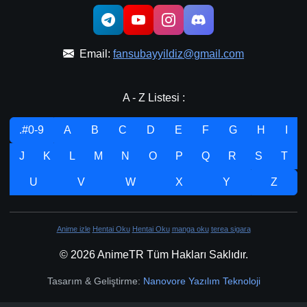
Email:
fansubayyildiz@gmail.com
A - Z Listesi :
.#0-9
A
B
C
D
E
F
G
H
I
J
K
L
M
N
O
P
Q
R
S
T
U
V
W
X
Y
Z
Anime izle
Hentai Oku
Hentai Oku
manga oku
terea sigara
© 2026 AnimeTR Tüm Hakları Saklıdır.
Tasarım & Geliştirme:
Nanovore Yazılım Teknoloji