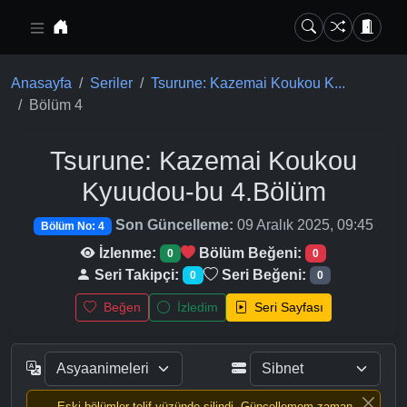
Ana içeriğe geç
Anasayfa
Seriler
Tsurune: Kazemai Koukou K...
Bölüm 4
Tsurune: Kazemai Koukou
Kyuudou-bu
4.Bölüm
Son Güncelleme:
09 Aralık 2025, 09:45
Bölüm No: 4
İzlenme:
Bölüm Beğeni:
0
0
Seri Takipçi:
Seri Beğeni:
0
0
Beğen
İzledim
Seri Sayfası
Eski bölümler telif yüzünde silindi, Güncellemem zaman