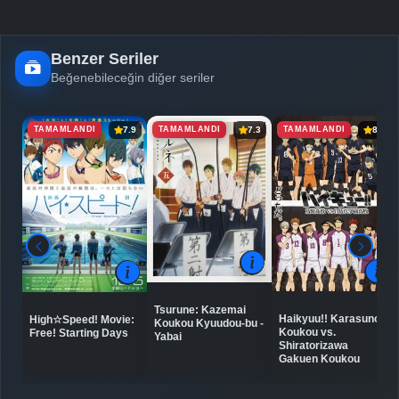
Benzer Seriler
Beğenebileceğin diğer seriler
TAMAMLANDI
TAMAMLANDI
TAMAMLANDI
7.9
7.3
8.8
Tsurune: Kazemai
Haikyuu!! Karasuno
High☆Speed! Movie:
Koukou Kyuudou-bu -
Koukou vs.
Free! Starting Days
Yabai
Shiratorizawa
Gakuen Koukou