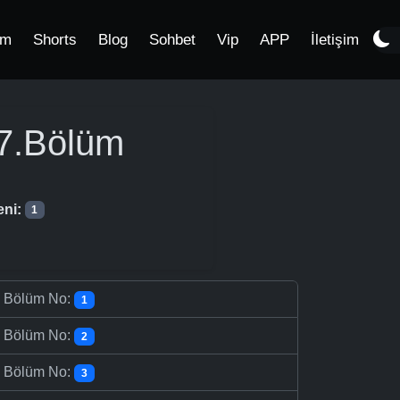
im
Shorts
Blog
Sohbet
Vip
APP
İletişim
7.Bölüm
eni:
1
-
Bölüm No:
1
-
Bölüm No:
2
-
Bölüm No:
3