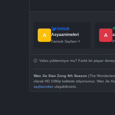
FANSUB
A
Asyaanimeleri
A
a
Fansub Sayfası
P
Video yüklenmiyor mu? Farklı bir player dene
Wan Jie Xian Zong 4th Season
(The Wonderland 
olarak HD 1080p kalitede izliyorsunuz. Wan Jie X
sayfasından
ulaşabilirsiniz.