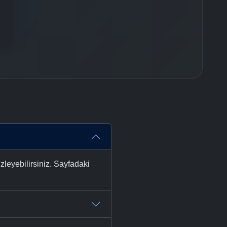
-
Bölüm No:
37
-
Bölüm No:
38
-
Bölüm No:
39
-
Bölüm No:
40
-
Bölüm No:
41
-
Bölüm No:
42
-
Bölüm No:
43
-
Bölüm No:
44
leyebilirsiniz. Sayfadaki
-
Bölüm No:
45
-
Bölüm No:
46
-
Bölüm No:
47