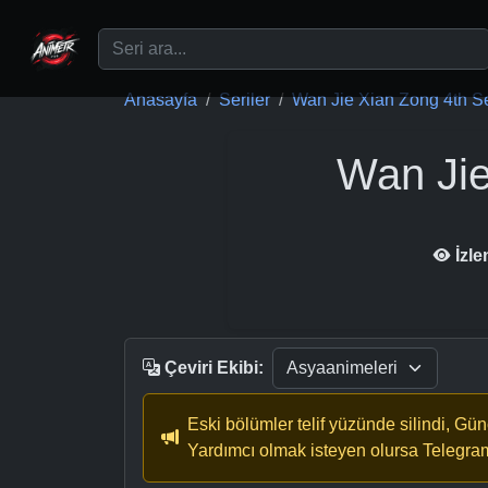
Ana içeriğe geç
Anasayfa
Seriler
Wan Jie Xian Zong 4th Se
Wan Jie
İzl
Çeviri Ekibi:
Eski bölümler telif yüzünde silindi, Gü
Yardımcı olmak isteyen olursa Telegra