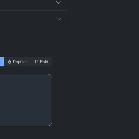
-
Bölüm No:
41 - 48
-
Bölüm No:
48
Popüler
Eski