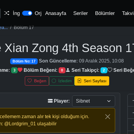
İng
Orj
Anasayfa
Seriler
Bölümler
Takv
a...
Bölüm 17
 Xian Zong 4th Season
1
Son Güncelleme:
09 Aralık 2025, 10:08
Bölüm No: 17
enme:
Bölüm Beğeni:
Seri Takipçi:
Seri Beğ
3
0
2
Beğen
İzledim
Seri Sayfası
Player:
ncellemem zaman alır tek kişi olduğum için.
m: @Lordgrim_01 ulaşabilir