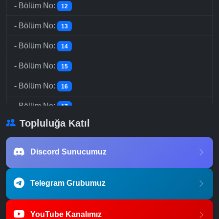
-
Bölüm No:
12
-
Bölüm No:
13
-
Bölüm No:
14
-
Bölüm No:
15
-
Bölüm No:
16
-
Bölüm No:
17
Topluluğa Katıl
-
Bölüm No:
18
-
Bölüm No:
19
Discord Sunucumuz
-
Bölüm No:
20
Telegram Grubumuz
-
Bölüm No:
21
-
Bölüm No:
22
YouTube Kanalımız