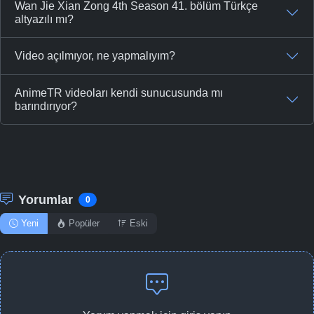
Wan Jie Xian Zong 4th Season 41. bölüm Türkçe
-
Bölüm No:
45
altyazılı mı?
-
Bölüm No:
46
Video açılmıyor, ne yapmalıyım?
-
Bölüm No:
47
AnimeTR videoları kendi sunucusunda mı
-
Bölüm No:
41 - 48
barındırıyor?
-
Bölüm No:
48
Yorumlar
0
Yeni
Popüler
Eski