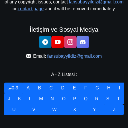
of any copyright issues, contact
fansubayyildiz@gmail.com
or
contact page
and it will be removed immediately.
İletişim ve Sosyal Medya
Email:
fansubayyildiz@gmail.com
A - Z Listesi :
.#0-9
A
B
C
D
E
F
G
H
I
J
K
L
M
N
O
P
Q
R
S
T
U
V
W
X
Y
Z