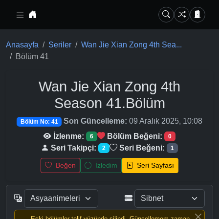
Ana içeriğe geç
Anasayfa
Seriler
Wan Jie Xian Zong 4th Sea...
Bölüm 41
Wan Jie Xian Zong 4th
Season
41.Bölüm
Son Güncelleme:
09 Aralık 2025, 10:08
Bölüm No: 41
İzlenme:
Bölüm Beğeni:
6
0
Seri Takipçi:
Seri Beğeni:
2
1
Beğen
İzledim
Seri Sayfası
Eski bölümler telif yüzünde silindi, Güncellemem zaman