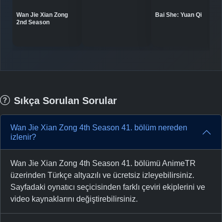
-
Bölüm No:
34
Bai She: Yuan Qi
Wan Jie Xian Zong
2nd Season
-
Bölüm No:
35
-
Bölüm No:
36
-
Bölüm No:
37
-
Bölüm No:
38
Sıkça Sorulan Sorular
-
Bölüm No:
39
Wan Jie Xian Zong 4th Season 41. bölüm nereden
-
Bölüm No:
40
izlenir?
-
Bölüm No:
41
Wan Jie Xian Zong 4th Season 41. bölümü AnimeTR
-
Bölüm No:
42
üzerinden Türkçe altyazılı ve ücretsiz izleyebilirsiniz.
Sayfadaki oynatıcı seçicisinden farklı çeviri ekiplerini ve
-
Bölüm No:
43
video kaynaklarını değiştirebilirsiniz.
-
Bölüm No:
44