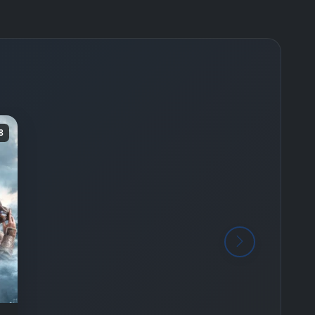
-
Bölüm No:
188
-
Bölüm No:
189
-
Bölüm No:
190
-
Bölüm No:
191
-
Bölüm No:
192
8
-
Bölüm No:
193
-
Bölüm No:
194
-
Bölüm No:
195
-
Bölüm No:
196
-
Bölüm No:
197
-
Bölüm No:
198