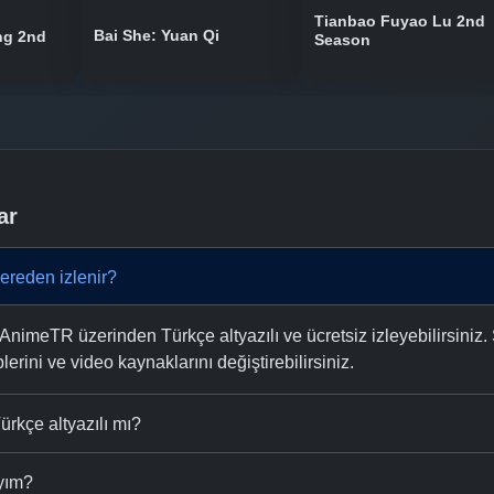
Tianbao Fuyao Lu 2nd
Bai She: Yuan Qi
ng 2nd
Season
ar
ereden izlenir?
nimeTR üzerinden Türkçe altyazılı ve ücretsiz izleyebilirsiniz.
plerini ve video kaynaklarını değiştirebilirsiniz.
rkçe altyazılı mı?
ıyım?