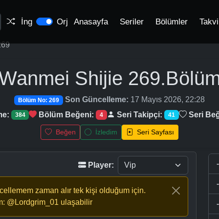
İng
Orj
Anasayfa
Seriler
Bölümler
Takv
269
Wanmei Shijie
269.Bölü
Son Güncelleme:
17 Mayıs 2026, 22:28
Bölüm No: 269
me:
Bölüm Beğeni:
Seri Takipçi:
Seri Beğ
384
4
41
Beğen
İzledim
Seri Sayfası
Player:
ncellemem zaman alır tek kişi olduğum için.
m: @Lordgrim_01 ulaşabilir