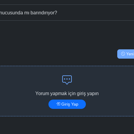
nucusunda mı barındırıyor?
Yeni
Yorum yapmak için giriş yapın
Giriş Yap