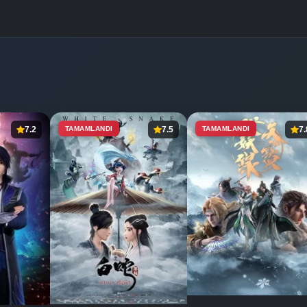
7.2
TAMAMLANDI
7.5
TAMAMLANDI
7.