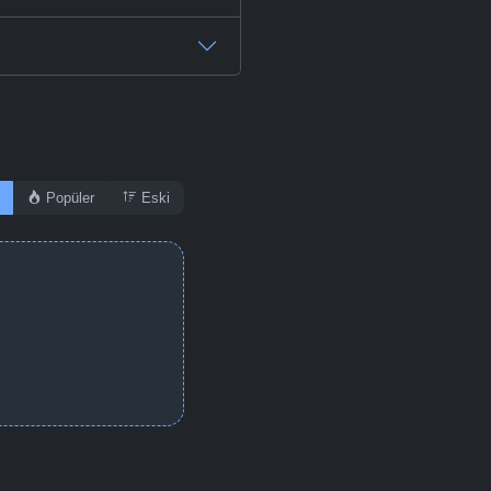
-
Bölüm No:
210
-
Bölüm No:
211
-
Bölüm No:
212
-
Bölüm No:
213
Popüler
Eski
-
Bölüm No:
214
-
Bölüm No:
215
-
Bölüm No:
216
-
Bölüm No:
217
-
Bölüm No:
218
-
Bölüm No:
219
-
Bölüm No:
220