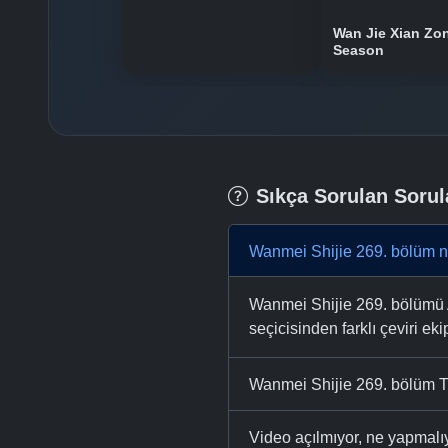
Wan Jie Xian Zo
Season
Sıkça Sorulan Sorul
Wanmei Shijie 269. bölüm n
Wanmei Shijie 269. bölümü A
seçicisinden farklı çeviri eki
Wanmei Shijie 269. bölüm Tü
Video açılmıyor, ne yapmal