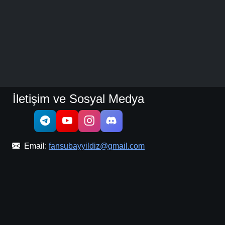
-
Bölüm No:
221
-
Bölüm No:
222
-
Bölüm No:
223
-
Bölüm No:
224
-
Bölüm No:
İletişim ve Sosyal Medya
225
-
Bölüm No:
226
-
Bölüm No:
227
Email:
fansubayyildiz@gmail.com
-
Bölüm No:
228
-
Bölüm No:
229
-
Bölüm No:
230
-
Bölüm No:
231