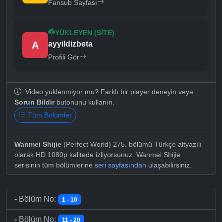
Fansub Sayfası
YÜKLEYEN (SITE)
A
ayyildizbeta
Profili Gör
Video yüklenmiyor mu? Farklı bir player deneyin veya
Sorun Bildir
butonunu kullanın.
Tüm Bölümler
Wanmei Shijie
(Perfect World) 275. bölümü Türkçe altyazılı
olarak HD 1080p kalitede izliyorsunuz. Wanmei Shijie
serisinin tüm bölümlerine
seri sayfasından
ulaşabilirsiniz.
-
Bölüm No:
1 - 10
-
Bölüm No:
11 - 20