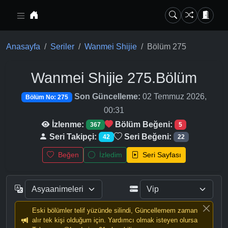
Ana içeriğe geç
Anasayfa
Seriler
Wanmei Shijie
Bölüm 275
Wanmei Shijie
275.Bölüm
Son Güncelleme:
02 Temmuz 2026,
Bölüm No: 275
00:31
İzlenme:
Bölüm Beğeni:
367
5
Seri Takipçi:
Seri Beğeni:
42
22
Beğen
İzledim
Seri Sayfası
Eski bölümler telif yüzünde silindi, Güncellemem zaman
alır tek kişi olduğum için. Yardımcı olmak isteyen olursa