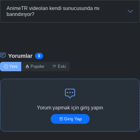
-
Bölüm No:
208
AnimeTR videoları kendi sunucusunda mı
barındırıyor?
-
Bölüm No:
209
-
Bölüm No:
210
-
Bölüm No:
211
-
Bölüm No:
212
Yorumlar
0
-
Bölüm No:
Yeni
Popüler
Eski
213
-
Bölüm No:
214
-
Bölüm No:
215
-
Bölüm No:
216
Yorum yapmak için giriş yapın
-
Bölüm No:
217
Giriş Yap
-
Bölüm No:
218