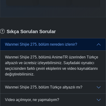
-
Bölüm No:
197
-
Bölüm No:
198
-
Bölüm No:
199
-
Bölüm No:
200
Sıkça Sorulan Sorular
-
Bölüm No:
201
Wanmei Shijie 275. bölüm nereden izlenir?
-
Bölüm No:
202
Wanmei Shijie 275. bölümü AnimeTR üzerinden Türkçe
-
Bölüm No:
203
altyazılı ve ücretsiz izleyebilirsiniz. Sayfadaki oynatıcı
seçicisinden farklı çeviri ekiplerini ve video kaynaklarını
-
Bölüm No:
204
değiştirebilirsiniz.
-
Bölüm No:
205
Wanmei Shijie 275. bölüm Türkçe altyazılı mı?
-
Bölüm No:
206
-
Bölüm No:
207
Video açılmıyor, ne yapmalıyım?