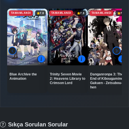
TAMAMLANDI
TAMAMLANDI
TAMAMLANDI
7.0
7.3
7.4
Blue Archive the
Trinity Seven Movie
Danganronpa 3: The
Animation
2: Heavens Library to
End of Kibougamine
Crimson Lord
Gakuen - Zetsubou-
hen
Sıkça Sorulan Sorular