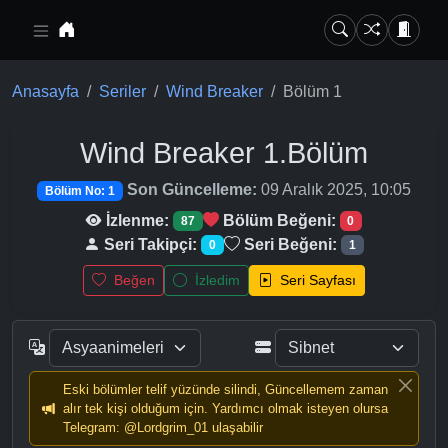
Ana içeriğe geç
Anasayfa
Seriler
Wind Breaker
Bölüm 1
Wind Breaker
1.Bölüm
Son Güncelleme:
09 Aralık 2025, 10:05
Bölüm No: 1
İzlenme:
Bölüm Beğeni:
87
0
Seri Takipçi:
Seri Beğeni:
0
1
Beğen
İzledim
Seri Sayfası
Eski bölümler telif yüzünde silindi, Güncellemem zaman
alır tek kişi olduğum için. Yardımcı olmak isteyen olursa
Telegram: @Lordgrim_01 ulaşabilir