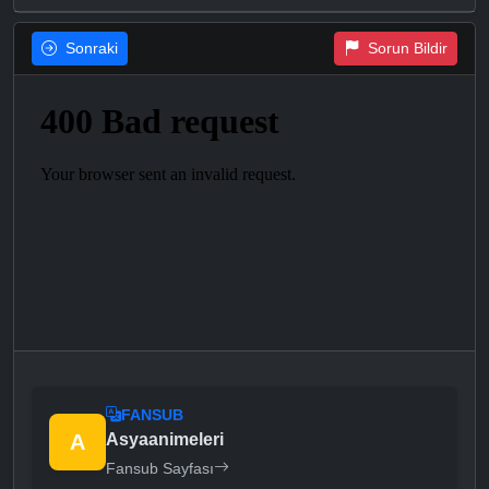
Sonraki
Sorun Bildir
FANSUB
A
Asyaanimeleri
Fansub Sayfası