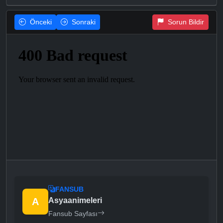
Önceki
Sonraki
Sorun Bildir
FANSUB
A
Asyaanimeleri
Fansub Sayfası