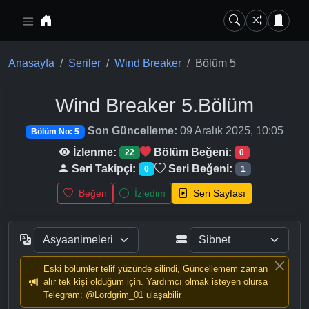
Ana içeriğe geç
Anasayfa
Seriler
Wind Breaker
Bölüm 5
Wind Breaker
5.Bölüm
Son Güncelleme:
09 Aralık 2025, 10:05
Bölüm No: 5
İzlenme:
Bölüm Beğeni:
22
0
Seri Takipçi:
Seri Beğeni:
0
1
Beğen
İzledim
Seri Sayfası
Eski bölümler telif yüzünde silindi, Güncellemem zaman
alır tek kişi olduğum için. Yardımcı olmak isteyen olursa
Telegram: @Lordgrim_01 ulaşabilir