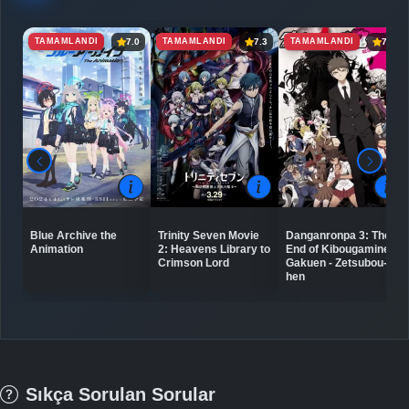
TAMAMLANDI
TAMAMLANDI
TAMAMLANDI
7.0
7.3
7.4
Blue Archive the
Trinity Seven Movie
Danganronpa 3: The
Animation
2: Heavens Library to
End of Kibougamine
Crimson Lord
Gakuen - Zetsubou-
hen
Sıkça Sorulan Sorular