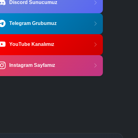
Discord Sunucumuz
Telegram Grubumuz
YouTube Kanalımız
Instagram Sayfamız