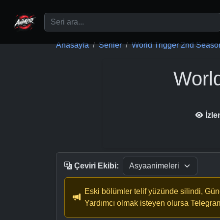
Ana içeriğe geç
Anasayfa
Seriler
World Trigger 2nd Seaso
Worl
İzl
Çeviri Ekibi:
Eski bölümler telif yüzünde silindi, Gü
Yardımcı olmak isteyen olursa Telegra