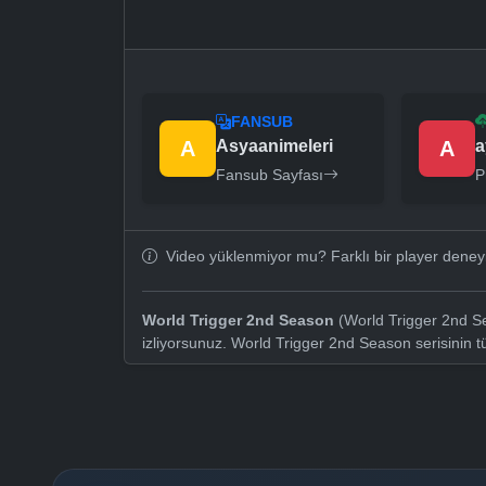
FANSUB
A
Asyaanimeleri
A
a
Fansub Sayfası
P
Video yüklenmiyor mu? Farklı bir player dene
World Trigger 2nd Season
(World Trigger 2nd Se
izliyorsunuz. World Trigger 2nd Season serisinin 