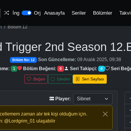
İng
Orj
Anasayfa
Seriler
Bölümler
Takv
n
Bölüm 12
d Trigger 2nd Season
12.
Son Güncelleme:
09 Aralık 2025, 09:38
Bölüm No: 12
enme:
Bölüm Beğeni:
Seri Takipçi:
Seri Beğ
1
0
0
Beğen
İzledim
Seri Sayfası
Player:
ncellemem zaman alır tek kişi olduğum için.
m: @Lordgrim_01 ulaşabilir