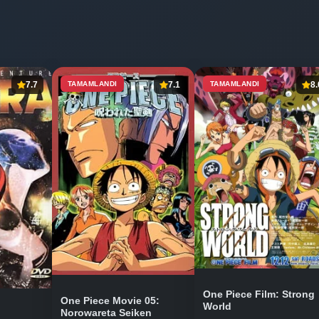
7.7
TAMAMLANDI
7.1
TAMAMLANDI
8.
One Piece Film: Strong
One Piece Movie 05:
World
Norowareta Seiken