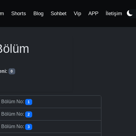
im
Shorts
Blog
Sohbet
Vip
APP
İletişim
Bölüm
eni:
0
-
Bölüm No:
1
-
Bölüm No:
2
-
Bölüm No:
3