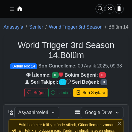
Ana içeriğe geç
Anasayfa
Seriler
World Trigger 3rd Season
Bölüm 14
World Trigger 3rd Season
14.Bölüm
Son Güncelleme:
09 Aralık 2025, 09:38
Bölüm No: 14
İzlenme:
Bölüm Beğeni:
0
0
Seri Takipçi:
Seri Beğeni:
0
0
Beğen
İzledim
Seri Sayfası
Eski bölümler telif yüzünde silindi, Güncellemem zaman
alır tek kişi olduğum için. Yardımcı olmak isteyen olursa