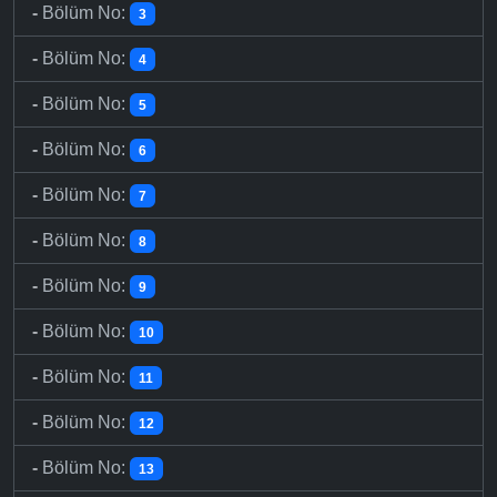
-
Bölüm No:
3
-
Bölüm No:
4
-
Bölüm No:
5
-
Bölüm No:
6
-
Bölüm No:
7
-
Bölüm No:
8
-
Bölüm No:
9
-
Bölüm No:
10
-
Bölüm No:
11
-
Bölüm No:
12
-
Bölüm No:
13