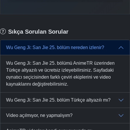
-
Bölüm No:
36
-
Bölüm No:
37
-
Bölüm No:
38
Sıkça Sorulan Sorular
-
Bölüm No:
39
Wu Geng Ji: San Jie 25. bölüm nereden izlenir?
-
Bölüm No:
40
Wu Geng Ji: San Jie 25. bölümü AnimeTR üzerinden
-
Bölüm No:
41
Türkçe altyazılı ve ücretsiz izleyebilirsiniz. Sayfadaki
oynatıcı seçicisinden farklı çeviri ekiplerini ve video
-
Bölüm No:
42
kaynaklarını değiştirebilirsiniz.
Wu Geng Ji: San Jie 25. bölüm Türkçe altyazılı mı?
Video açılmıyor, ne yapmalıyım?