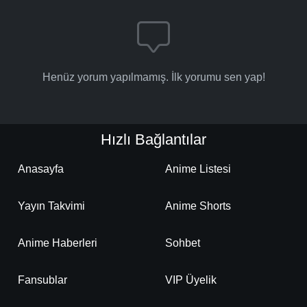
Henüz yorum yapılmamış. İlk yorumu sen yap!
Hızlı Bağlantılar
Anasayfa
Anime Listesi
Yayın Takvimi
Anime Shorts
Anime Haberleri
Sohbet
Fansublar
VIP Üyelik