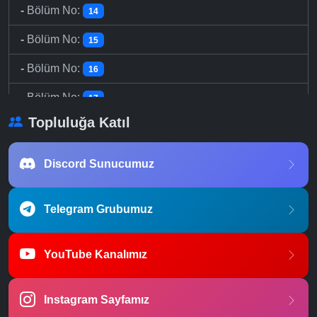
-
Bölüm No:
14
-
Bölüm No:
15
-
Bölüm No:
16
-
Bölüm No:
17
Topluluğa Katıl
-
Bölüm No:
18
-
Bölüm No:
19
Discord Sunucumuz
-
Bölüm No:
20
Telegram Grubumuz
-
Bölüm No:
21
-
Bölüm No:
22
YouTube Kanalımız
-
Bölüm No:
23
Instagram Sayfamız
-
Bölüm No:
24