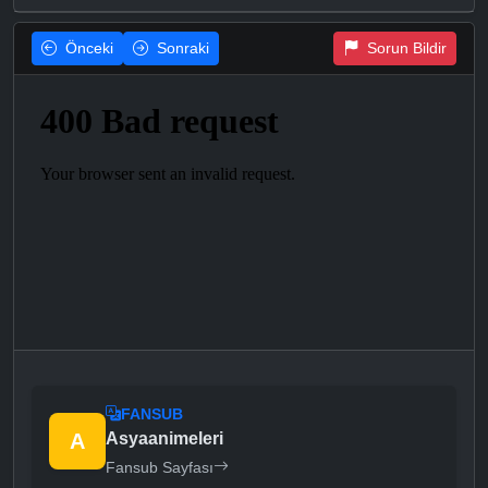
Önceki
Sonraki
Sorun Bildir
FANSUB
A
Asyaanimeleri
Fansub Sayfası