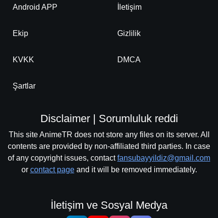
Android APP
İletişim
Ekip
Gizlilik
KVKK
DMCA
Şartlar
Disclaimer | Sorumluluk reddi
This site AnimeTR does not store any files on its server. All
contents are provided by non-affiliated third parties. In case
of any copyright issues, contact
fansubayyildiz@gmail.com
or
contact page
and it will be removed immediately.
İletişim ve Sosyal Medya