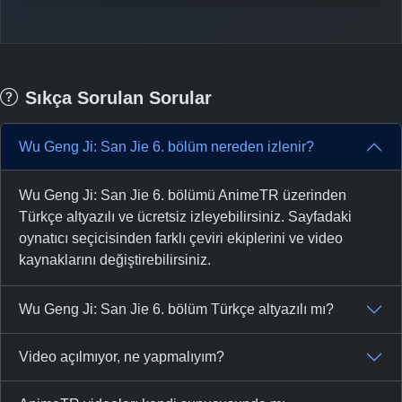
-
Bölüm No:
36
-
Bölüm No:
37
-
Bölüm No:
38
Sıkça Sorulan Sorular
-
Bölüm No:
39
Wu Geng Ji: San Jie 6. bölüm nereden izlenir?
-
Bölüm No:
40
Wu Geng Ji: San Jie 6. bölümü AnimeTR üzerinden
-
Bölüm No:
41
Türkçe altyazılı ve ücretsiz izleyebilirsiniz. Sayfadaki
oynatıcı seçicisinden farklı çeviri ekiplerini ve video
-
Bölüm No:
42
kaynaklarını değiştirebilirsiniz.
Wu Geng Ji: San Jie 6. bölüm Türkçe altyazılı mı?
Video açılmıyor, ne yapmalıyım?