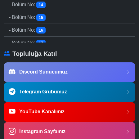
-
Bölüm No:
14
-
Bölüm No:
15
-
Bölüm No:
16
-
Bölüm No:
17
Topluluğa Katıl
-
Bölüm No:
18
-
Bölüm No:
19
Discord Sunucumuz
-
Bölüm No:
20
Telegram Grubumuz
-
Bölüm No:
21
-
Bölüm No:
22
YouTube Kanalımız
-
Bölüm No:
23
Instagram Sayfamız
-
Bölüm No:
24