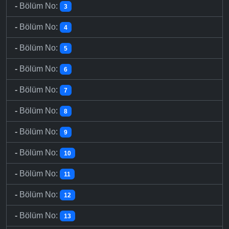
-
Bölüm No:
3
-
Bölüm No:
4
-
Bölüm No:
5
-
Bölüm No:
6
-
Bölüm No:
7
-
Bölüm No:
8
-
Bölüm No:
9
-
Bölüm No:
10
-
Bölüm No:
11
-
Bölüm No:
12
-
Bölüm No:
13