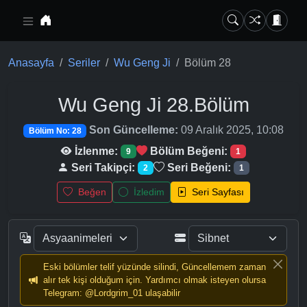
Ana içeriğe geç
Anasayfa
Seriler
Wu Geng Ji
Bölüm 28
Wu Geng Ji
28.Bölüm
Son Güncelleme:
09 Aralık 2025, 10:08
Bölüm No: 28
İzlenme:
Bölüm Beğeni:
9
1
Seri Takipçi:
Seri Beğeni:
2
1
Beğen
İzledim
Seri Sayfası
Eski bölümler telif yüzünde silindi, Güncellemem zaman
alır tek kişi olduğum için. Yardımcı olmak isteyen olursa
Telegram: @Lordgrim_01 ulaşabilir