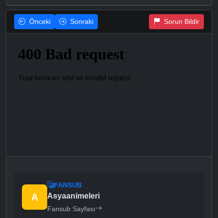
Önceki
Sonraki
Sorun Bildir
FANSUB
A
Asyaanimeleri
Fansub Sayfası