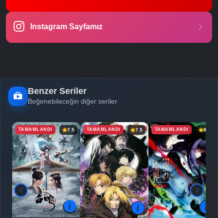
-
Bölüm No:
461 - 480
Instagram Sayfamız
Benzer Seriler
Beğenebileceğin diğer seriler
TAMAMLANDI
TAMAMLANDI
TAMAMLANDI
7.5
7.5
8.0