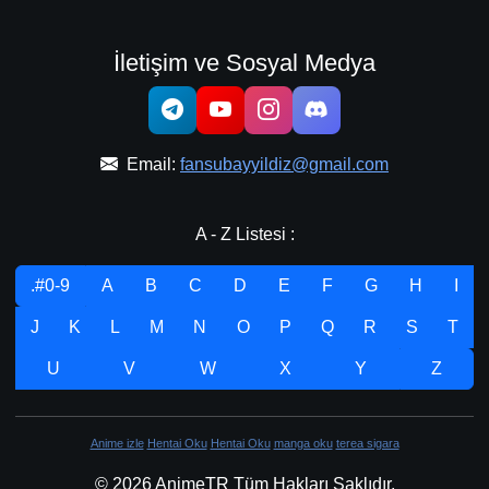
İletişim ve Sosyal Medya
Email:
fansubayyildiz@gmail.com
A - Z Listesi :
.#0-9
A
B
C
D
E
F
G
H
I
J
K
L
M
N
O
P
Q
R
S
T
U
V
W
X
Y
Z
Anime izle
Hentai Oku
Hentai Oku
manga oku
terea sigara
© 2026 AnimeTR Tüm Hakları Saklıdır.