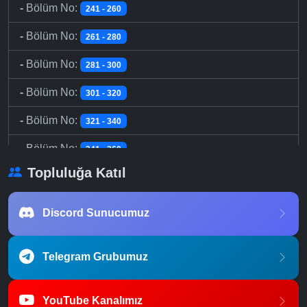
-
Bölüm No:
241 - 260
-
Bölüm No:
261 - 280
-
Bölüm No:
281 - 300
-
Bölüm No:
301 - 320
-
Bölüm No:
321 - 340
-
Bölüm No:
341 - 360
Topluluğa Katıl
-
Bölüm No:
361 - 380
-
Bölüm No:
381 - 400
Discord Sunucumuz
-
Bölüm No:
401 - 420
Telegram Grubumuz
-
Bölüm No:
421 - 440
-
Bölüm No:
441 - 460
YouTube Kanalımız