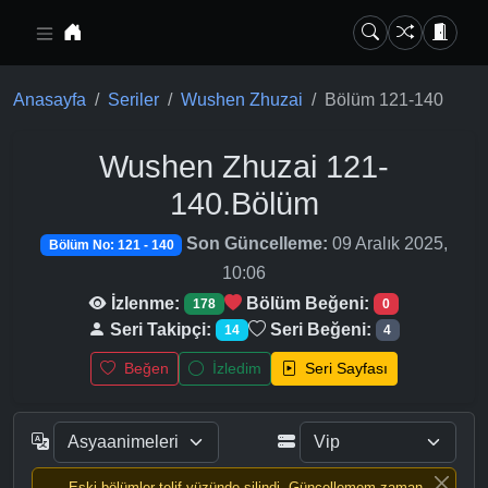
Ana içeriğe geç
Anasayfa
Seriler
Wushen Zhuzai
Bölüm 121-140
Wushen Zhuzai
121-
140.Bölüm
Son Güncelleme:
09 Aralık 2025,
Bölüm No: 121 - 140
10:06
İzlenme:
Bölüm Beğeni:
178
0
Seri Takipçi:
Seri Beğeni:
14
4
Beğen
İzledim
Seri Sayfası
Eski bölümler telif yüzünde silindi, Güncellemem zaman