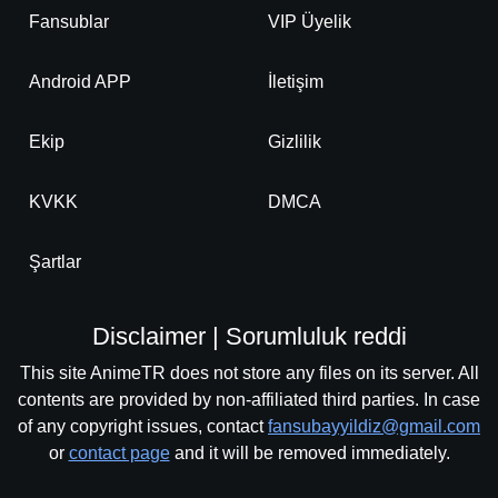
-
Bölüm No:
129
Fansublar
VIP Üyelik
-
Bölüm No:
130
Android APP
İletişim
-
Bölüm No:
131
Ekip
Gizlilik
-
Bölüm No:
132
-
Bölüm No:
133
KVKK
DMCA
-
Bölüm No:
134
Şartlar
-
Bölüm No:
135
Disclaimer | Sorumluluk reddi
-
Bölüm No:
136
This site AnimeTR does not store any files on its server. All
-
Bölüm No:
137
contents are provided by non-affiliated third parties. In case
-
Bölüm No:
of any copyright issues, contact
fansubayyildiz@gmail.com
138
or
contact page
and it will be removed immediately.
-
Bölüm No:
139