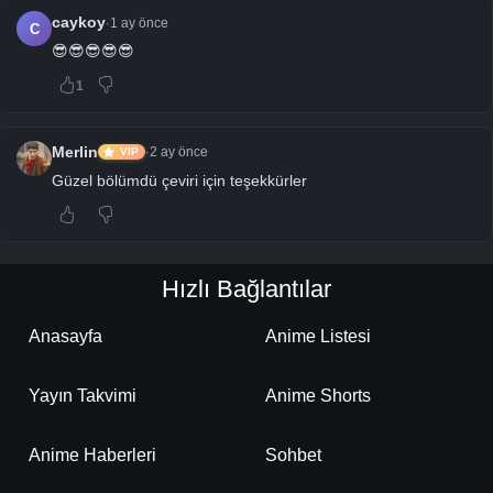
-
Bölüm No:
118
caykoy
1 ay önce
·
C
😎😎😎😎😎
-
Bölüm No:
119
1
-
Bölüm No:
120
-
Bölüm No:
121
Merlin
2 ay önce
·
VIP
Güzel bölümdü çeviri için teşekkürler
-
Bölüm No:
122
-
Bölüm No:
123
-
Bölüm No:
124
Hızlı Bağlantılar
-
Bölüm No:
125
Anasayfa
Anime Listesi
-
Bölüm No:
126
Yayın Takvimi
Anime Shorts
-
Bölüm No:
127
Anime Haberleri
Sohbet
-
Bölüm No:
128