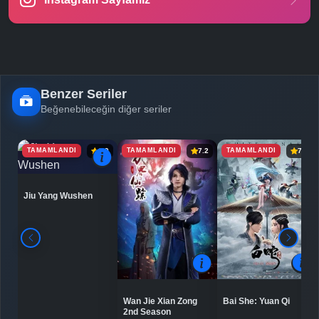
-
Bölüm No:
85
-
Bölüm No:
86
-
Bölüm No:
87
-
Bölüm No:
88
Benzer Seriler
Beğenebileceğin diğer seriler
-
Bölüm No:
89
-
Bölüm No:
90
TAMAMLANDI
TAMAMLANDI
TAMAMLANDI
6.9
7.2
7.5
-
Bölüm No:
91
Jiu Yang Wushen
-
Bölüm No:
92
-
Bölüm No:
93
-
Bölüm No:
94
-
Bölüm No:
95
Bai She: Yuan Qi
Wan Jie Xian Zong
2nd Season