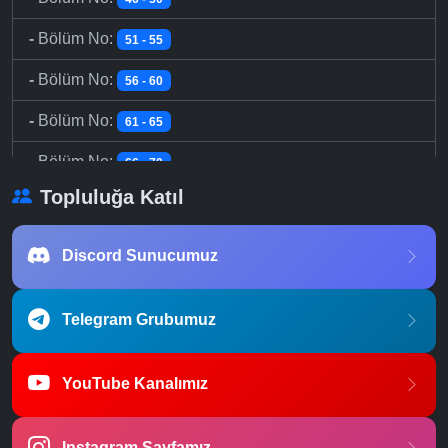
-
Bölüm No:
51 - 55
-
Bölüm No:
56 - 60
-
Bölüm No:
61 - 65
-
Bölüm No:
66 - 70
Topluluğa Katıl
-
Bölüm No:
71 - 75
-
Bölüm No:
76 - 80
Discord Sunucumuz
-
Bölüm No:
81
Telegram Grubumuz
-
Bölüm No:
82
-
Bölüm No:
83
YouTube Kanalımız
-
Bölüm No:
84
Instagram Sayfamız