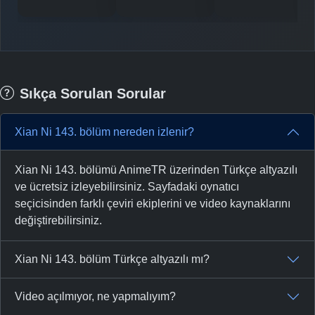
-
Bölüm No:
96
-
Bölüm No:
97
-
Bölüm No:
98
-
Bölüm No:
99
Sıkça Sorulan Sorular
-
Bölüm No:
100
Xian Ni 143. bölüm nereden izlenir?
-
Bölüm No:
101
Xian Ni 143. bölümü AnimeTR üzerinden Türkçe altyazılı
-
Bölüm No:
102
ve ücretsiz izleyebilirsiniz. Sayfadaki oynatıcı
seçicisinden farklı çeviri ekiplerini ve video kaynaklarını
-
Bölüm No:
103
değiştirebilirsiniz.
-
Bölüm No:
104
Xian Ni 143. bölüm Türkçe altyazılı mı?
-
Bölüm No:
105
-
Bölüm No:
106
Video açılmıyor, ne yapmalıyım?