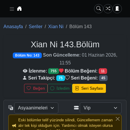
Ana içeriğe geç
Anasayfa
Seriler
Xian Ni
Bölüm 143
Xian Ni
143.Bölüm
Son Güncelleme:
01 Haziran 2026,
Bölüm No: 143
11:55
İzlenme:
Bölüm Beğeni:
755
11
Seri Takipçi:
Seri Beğeni:
75
45
Beğen
İzledim
Seri Sayfası
Eski bölümler telif yüzünde silindi, Güncellemem zaman
alır tek kişi olduğum için. Yardımcı olmak isteyen olursa