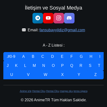
-
Bölüm No:
140
İletişim ve Sosyal Medya
-
Bölüm No:
141
-
Bölüm No:
142
Email:
fansubayyildiz@gmail.com
-
Bölüm No:
143
-
Bölüm No:
144
A - Z Listesi :
-
Bölüm No:
145
.#0-9
A
B
C
D
E
F
G
H
I
-
Bölüm No:
146
J
K
L
M
N
O
P
Q
R
S
T
-
Bölüm No:
147
U
V
W
X
Y
Z
-
Bölüm No:
148
Anime izle
Hentai Oku
Hentai Oku
manga oku
terea sigara
-
Bölüm No:
149
© 2026 AnimeTR Tüm Hakları Saklıdır.
-
Bölüm No:
150