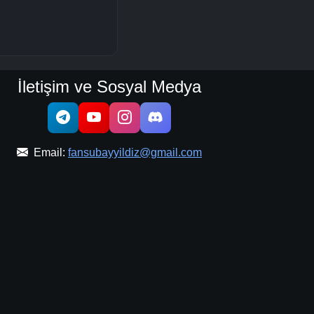
-
Bölüm No:
120
-
Bölüm No:
121
-
Bölüm No:
122
İletişim ve Sosyal Medya
-
Bölüm No:
123
-
Bölüm No:
124
Email:
fansubayyildiz@gmail.com
-
Bölüm No:
125
-
Bölüm No:
126
-
Bölüm No:
127
-
Bölüm No:
128
-
Bölüm No:
129
-
Bölüm No:
130