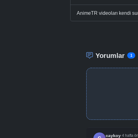
AnimeTR videoları kendi su
Yorumlar
1
caykoy
4 hafta ö
·