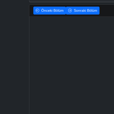
Önceki
Bölüm
Sonraki
Bölüm