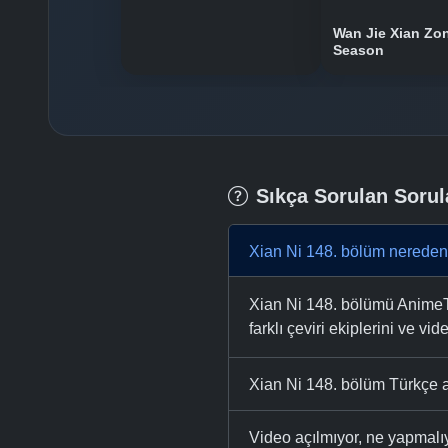
Wan Jie Xian Zo
Season
Sıkça Sorulan Sorul
Xian Ni 148. bölüm nereden 
Xian Ni 148. bölümü AnimeTR 
farklı çeviri ekiplerini ve vid
Xian Ni 148. bölüm Türkçe al
Video açılmıyor, ne yapmal