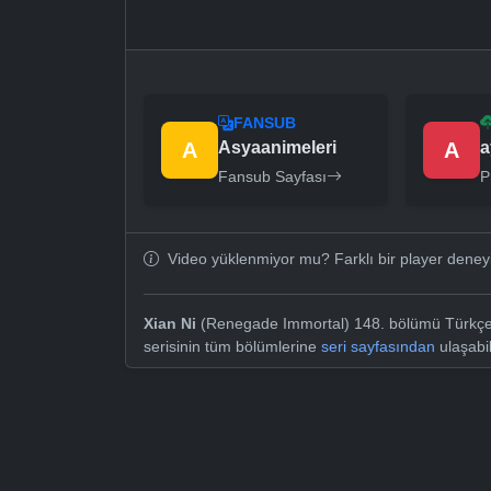
FANSUB
A
Asyaanimeleri
A
a
Fansub Sayfası
P
Video yüklenmiyor mu? Farklı bir player dene
Xian Ni
(Renegade Immortal) 148. bölümü Türkçe al
serisinin tüm bölümlerine
seri sayfasından
ulaşabil