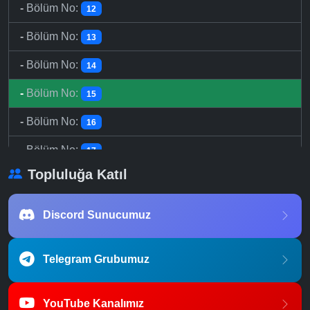
-
Bölüm No:
12
-
Bölüm No:
13
-
Bölüm No:
14
-
Bölüm No:
15
-
Bölüm No:
16
-
Bölüm No:
17
Topluluğa Katıl
-
Bölüm No:
18
-
Bölüm No:
19
Discord Sunucumuz
-
Bölüm No:
20
Telegram Grubumuz
-
Bölüm No:
21
-
Bölüm No:
22
YouTube Kanalımız