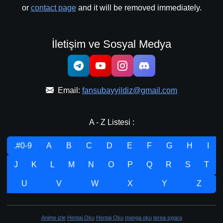
or
contact page
and it will be removed immediately.
İletişim ve Sosyal Medya
Email:
fansubayyildiz@gmail.com
A - Z Listesi :
.#0-9
A
B
C
D
E
F
G
H
I
J
K
L
M
N
O
P
Q
R
S
T
U
V
W
X
Y
Z
Anime izle
Hentai Oku
Hentai Oku
manga oku
terea sigara