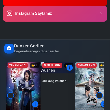
-
Bölüm No:
23
Instagram Sayfamız
-
Bölüm No:
24
-
Bölüm No:
25
-
Bölüm No:
26
Benzer Seriler
Beğenebileceğin diğer seriler
TAMAMLANDI
TAMAMLANDI
TAMAMLANDI
7.2
6.9
7.5
Jiu Yang Wushen