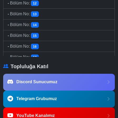
-
Bölüm No:
12
-
Bölüm No:
13
-
Bölüm No:
14
-
Bölüm No:
15
-
Bölüm No:
16
-
Bölüm No:
17
Topluluğa Katıl
-
Bölüm No:
18
-
Bölüm No:
19
Discord Sunucumuz
-
Bölüm No:
20
Telegram Grubumuz
-
Bölüm No:
21
-
Bölüm No:
22
YouTube Kanalımız