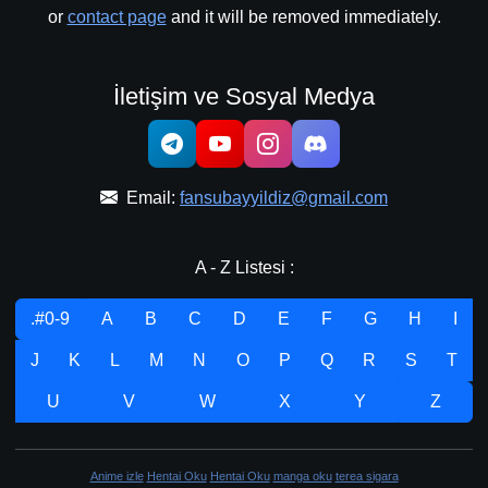
or
contact page
and it will be removed immediately.
İletişim ve Sosyal Medya
Email:
fansubayyildiz@gmail.com
A - Z Listesi :
.#0-9
A
B
C
D
E
F
G
H
I
J
K
L
M
N
O
P
Q
R
S
T
U
V
W
X
Y
Z
Anime izle
Hentai Oku
Hentai Oku
manga oku
terea sigara