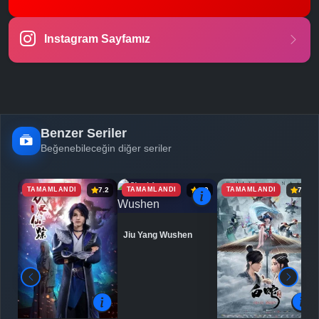
-
Bölüm No:
23
Instagram Sayfamız
-
Bölüm No:
24
-
Bölüm No:
25
-
Bölüm No:
26
Benzer Seriler
Beğenebileceğin diğer seriler
TAMAMLANDI
TAMAMLANDI
TAMAMLANDI
7.2
6.9
7.5
Jiu Yang Wushen