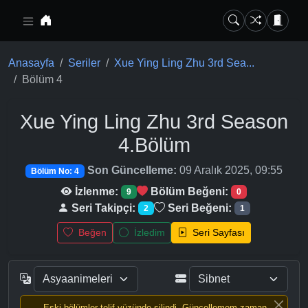
Ana içeriğe geç
Anasayfa
Seriler
Xue Ying Ling Zhu 3rd Sea...
Bölüm 4
Xue Ying Ling Zhu 3rd Season
4.Bölüm
Son Güncelleme:
09 Aralık 2025, 09:55
Bölüm No: 4
İzlenme:
Bölüm Beğeni:
9
0
Seri Takipçi:
Seri Beğeni:
2
1
Beğen
İzledim
Seri Sayfası
Eski bölümler telif yüzünde silindi, Güncellemem zaman