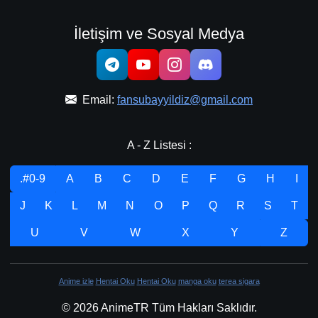
İletişim ve Sosyal Medya
Email:
fansubayyildiz@gmail.com
A - Z Listesi :
.#0-9
A
B
C
D
E
F
G
H
I
J
K
L
M
N
O
P
Q
R
S
T
U
V
W
X
Y
Z
Anime izle
Hentai Oku
Hentai Oku
manga oku
terea sigara
© 2026 AnimeTR Tüm Hakları Saklıdır.