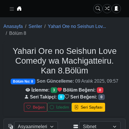
Ana içeriğe geç
Anasayfa
Seriler
Yahari Ore no Seishun Lov...
Bölüm 8
Yahari Ore no Seishun Love
Comedy wa Machigatteiru.
Kan
8.Bölüm
Son Güncelleme:
09 Aralık 2025, 09:57
Bölüm No: 8
İzlenme:
Bölüm Beğeni:
3
0
Seri Takipçi:
Seri Beğeni:
0
0
Beğen
İzledim
Seri Sayfası