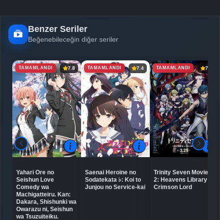
Benzer Seriler
Beğenebileceğin diğer seriler
TAMAMLANDI
TAMAMLANDI
TAMAMLANDI
7.8
7.4
7.3
Yahari Ore no
Saenai Heroine no
Trinity Seven Movie
Seishun Love
Sodatekata ♭: Koi to
2: Heavens Library to
Comedy wa
Junjou no Service-kai
Crimson Lord
Machigatteiru. Kan:
Dakara, Shishunki wa
Owarazu ni, Seishun
wa Tsuzuiteiku.