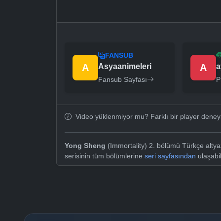
FANSUB
A
Asyaanimeleri
A
a
Fansub Sayfası
P
Video yüklenmiyor mu? Farklı bir player dene
Yong Sheng
(Immortality) 2. bölümü Türkçe altya
serisinin tüm bölümlerine
seri sayfasından
ulaşabil