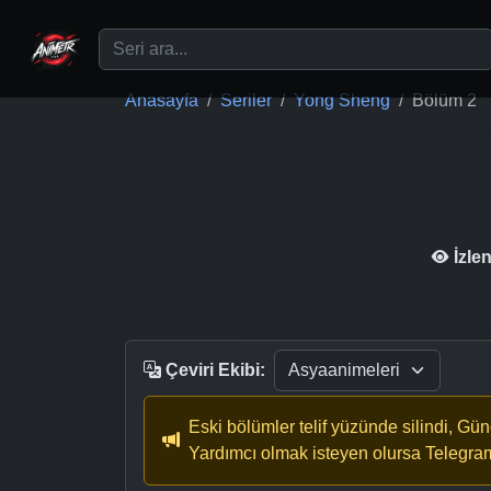
Ana içeriğe geç
Anasayfa
Seriler
Yong Sheng
Bölüm 2
İzle
Çeviri Ekibi:
Eski bölümler telif yüzünde silindi, Gü
Yardımcı olmak isteyen olursa Telegra