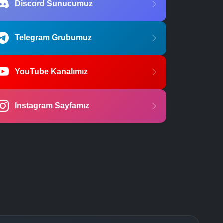
Discord Sunucumuz
Telegram Grubumuz
YouTube Kanalımız
Instagram Sayfamız