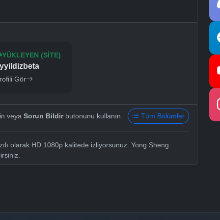
YÜKLEYEN (SITE)
yyildizbeta
rofili Gör
yin veya
Sorun Bildir
butonunu kullanın.
Tüm Bölümler
zılı olarak HD 1080p kalitede izliyorsunuz. Yong Sheng
irsiniz.