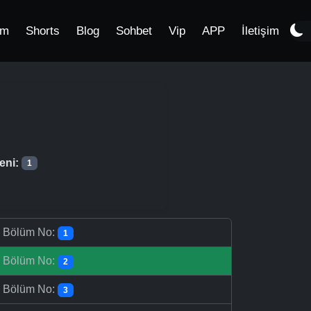
im
Shorts
Blog
Sohbet
Vip
APP
İletişim
eni:
1
-
Bölüm No:
1
-
Bölüm No:
2
-
Bölüm No:
3