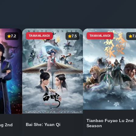
7.2
TAMAMLANDI
7.5
TAMAMLANDI
7.
Tianbao Fuyao Lu 2nd
Bai She: Yuan Qi
ng 2nd
Season