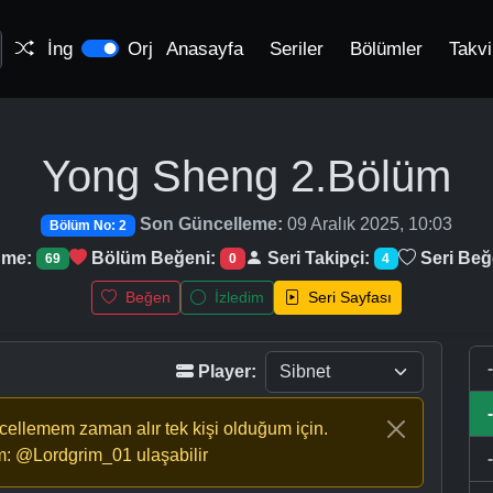
İng
Orj
Anasayfa
Seriler
Bölümler
Takv
Yong Sheng
2.Bölüm
Son Güncelleme:
09 Aralık 2025, 10:03
Bölüm No: 2
nme:
Bölüm Beğeni:
Seri Takipçi:
Seri Beğ
69
0
4
Beğen
İzledim
Seri Sayfası
Player:
ncellemem zaman alır tek kişi olduğum için.
m: @Lordgrim_01 ulaşabilir