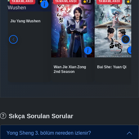
TAMAMLANDI
TAMAMLANDI
TAMAMLANDI
6.9
7.2
7.5
Jiu Yang Wushen
Bai She: Yuan Qi
Wan Jie Xian Zong
2nd Season
Sıkça Sorulan Sorular
Yong Sheng 3. bölüm nereden izlenir?