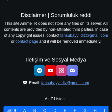
Disclaimer | Sorumluluk reddi
This site AnimeTR does not store any files on its server. All
contents are provided by non-affiliated third parties. In case
of any copyright issues, contact
fansubayyildiz@gmail.com
or
contact page
and it will be removed immediately.
İletişim ve Sosyal Medya
Email:
fansubayyildiz@gmail.com
A - Z Listesi :
.#0-9
A
B
C
D
E
F
G
H
I