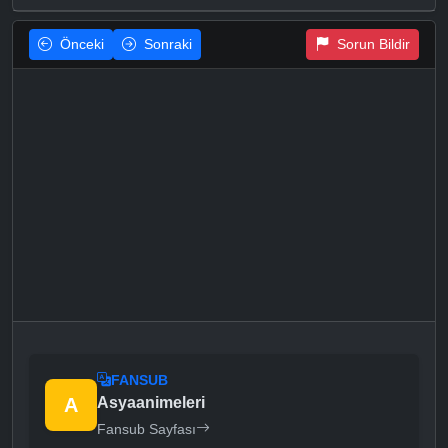
Önceki
Sonraki
Sorun Bildir
FANSUB
A
Asyaanimeleri
Fansub Sayfası