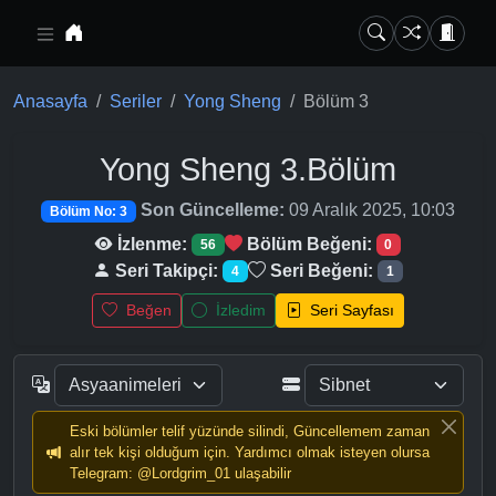
Ana içeriğe geç
Anasayfa
Seriler
Yong Sheng
Bölüm 3
Yong Sheng
3.Bölüm
Son Güncelleme:
09 Aralık 2025, 10:03
Bölüm No: 3
İzlenme:
Bölüm Beğeni:
56
0
Seri Takipçi:
Seri Beğeni:
4
1
Beğen
İzledim
Seri Sayfası
Eski bölümler telif yüzünde silindi, Güncellemem zaman
alır tek kişi olduğum için. Yardımcı olmak isteyen olursa
Telegram: @Lordgrim_01 ulaşabilir