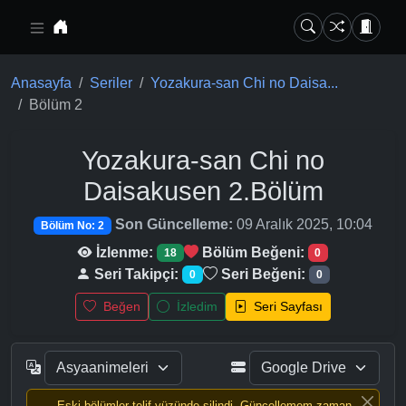
Ana içeriğe geç
Anasayfa
Seriler
Yozakura-san Chi no Daisa...
Bölüm 2
Yozakura-san Chi no
Daisakusen
2.Bölüm
Son Güncelleme:
09 Aralık 2025, 10:04
Bölüm No: 2
İzlenme:
Bölüm Beğeni:
18
0
Seri Takipçi:
Seri Beğeni:
0
0
Beğen
İzledim
Seri Sayfası
Eski bölümler telif yüzünde silindi, Güncellemem zaman