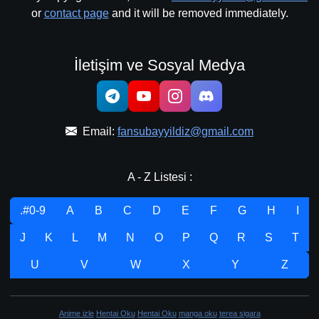
or
contact page
and it will be removed immediately.
İletişim ve Sosyal Medya
Email:
fansubayyildiz@gmail.com
A - Z Listesi :
.#0-9
A
B
C
D
E
F
G
H
I
J
K
L
M
N
O
P
Q
R
S
T
U
V
W
X
Y
Z
Anime izle
Hentai Oku
Hentai Oku
manga oku
terea sigara