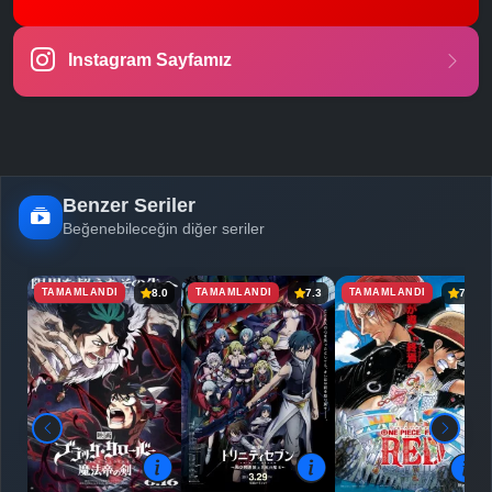
-
Bölüm No:
23
Instagram Sayfamız
-
Bölüm No:
24
-
Bölüm No:
25
-
Bölüm No:
26
-
Bölüm No:
27
Benzer Seriler
Beğenebileceğin diğer seriler
TAMAMLANDI
TAMAMLANDI
TAMAMLANDI
8.0
7.3
7.8