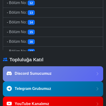
-
Bölüm No:
12
-
Bölüm No:
13
-
Bölüm No:
14
-
Bölüm No:
15
-
Bölüm No:
16
-
Bölüm No:
17
Topluluğa Katıl
-
Bölüm No:
18
-
Bölüm No:
19
Discord Sunucumuz
-
Bölüm No:
20
Telegram Grubumuz
-
Bölüm No:
21
-
Bölüm No:
22
YouTube Kanalımız