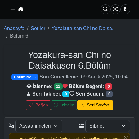
Ana içeriğe geç
Anasayfa
Seriler
Yozakura-san Chi no Daisa...
Bölüm 6
Yozakura-san Chi no
Daisakusen
6.Bölüm
Son Güncelleme:
09 Aralık 2025, 10:04
Bölüm No: 6
İzlenme:
Bölüm Beğeni:
11
0
Seri Takipçi:
Seri Beğeni:
0
0
Beğen
İzledim
Seri Sayfası
Eski bölümler telif yüzünde silindi, Güncellemem zaman