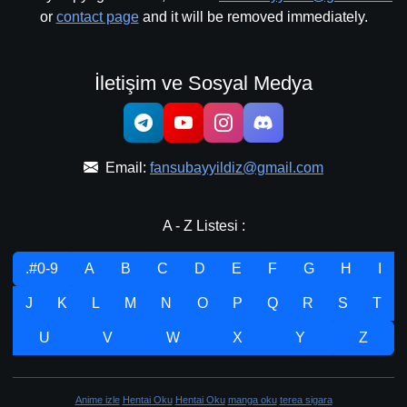
or
contact page
and it will be removed immediately.
İletişim ve Sosyal Medya
Email:
fansubayyildiz@gmail.com
A - Z Listesi :
.#0-9
A
B
C
D
E
F
G
H
I
J
K
L
M
N
O
P
Q
R
S
T
U
V
W
X
Y
Z
Anime izle
Hentai Oku
Hentai Oku
manga oku
terea sigara