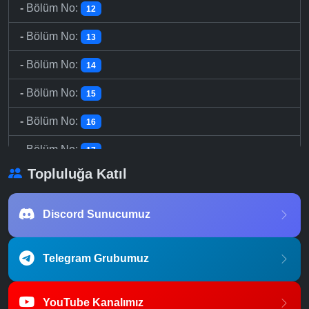
-
Bölüm No:
12
-
Bölüm No:
13
-
Bölüm No:
14
-
Bölüm No:
15
-
Bölüm No:
16
-
Bölüm No:
17
Topluluğa Katıl
-
Bölüm No:
18
-
Bölüm No:
19
Discord Sunucumuz
-
Bölüm No:
20
Telegram Grubumuz
-
Bölüm No:
21
-
Bölüm No:
22
YouTube Kanalımız