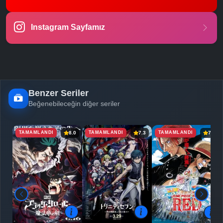
-
Bölüm No:
23
Instagram Sayfamız
-
Bölüm No:
24
-
Bölüm No:
25
-
Bölüm No:
26
-
Bölüm No:
27
Benzer Seriler
Beğenebileceğin diğer seriler
TAMAMLANDI
TAMAMLANDI
TAMAMLANDI
8.0
7.3
7.8