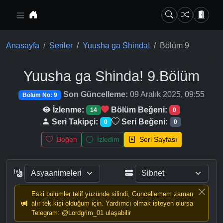
Ana içeriğe geç
Anasayfa
Seriler
Yuusha ga Shinda!
Bölüm 9
Yuusha ga Shinda!
9.Bölüm
Son Güncelleme:
09 Aralık 2025, 09:55
Bölüm No: 9
İzlenme:
Bölüm Beğeni:
14
0
Seri Takipçi:
Seri Beğeni:
0
0
Beğen
İzledim
Seri Sayfası
Eski bölümler telif yüzünde silindi, Güncellemem zaman
alır tek kişi olduğum için. Yardımcı olmak isteyen olursa
Telegram: @Lordgrim_01 ulaşabilir