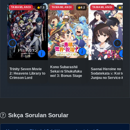
TAMAMLANDI
TAMAMLANDI
TAMAMLANDI
7.3
8.2
7.4
Kono Subarashii
Trinity Seven Movie
Saenai Heroine no
Sekai ni Shukufuku
2: Heavens Library to
Sodatekata ♭: Koi to
wo! 3: Bonus Stage
Crimson Lord
Junjou no Service-kai
Sıkça Sorulan Sorular