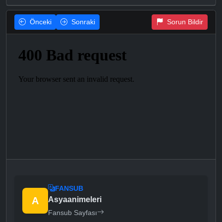
Önceki
Sonraki
Sorun Bildir
FANSUB
A
Asyaanimeleri
Fansub Sayfası