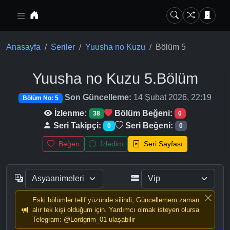
Ana içeriğe geç
Anasayfa
Seriler
Yuusha no Kuzu
Bölüm 5
Yuusha no Kuzu
5.Bölüm
Son Güncelleme:
14 Şubat 2026, 22:19
Bölüm No: 5
İzlenme:
Bölüm Beğeni:
38
0
Seri Takipçi:
Seri Beğeni:
0
0
Beğen
İzledim
Seri Sayfası
Eski bölümler telif yüzünde silindi, Güncellemem zaman
alır tek kişi olduğum için. Yardımcı olmak isteyen olursa
Telegram: @Lordgrim_01 ulaşabilir