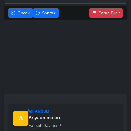
Önceki
Sonraki
Sorun Bildir
FANSUB
A
Asyaanimeleri
Fansub Sayfası