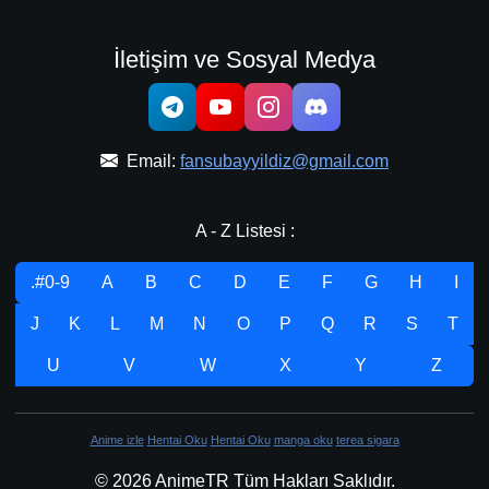
İletişim ve Sosyal Medya
Email:
fansubayyildiz@gmail.com
A - Z Listesi :
.#0-9
A
B
C
D
E
F
G
H
I
J
K
L
M
N
O
P
Q
R
S
T
U
V
W
X
Y
Z
Anime izle
Hentai Oku
Hentai Oku
manga oku
terea sigara
© 2026 AnimeTR Tüm Hakları Saklıdır.