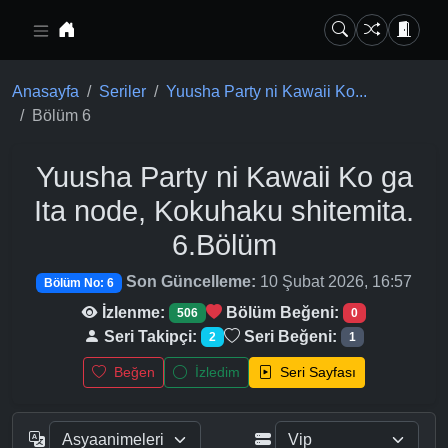
Ana içeriğe geç
Anasayfa
Seriler
Yuusha Party ni Kawaii Ko...
Bölüm 6
Yuusha Party ni Kawaii Ko ga
Ita node, Kokuhaku shitemita.
6.Bölüm
Son Güncelleme:
10 Şubat 2026, 16:57
Bölüm No: 6
İzlenme:
Bölüm Beğeni:
506
0
Seri Takipçi:
Seri Beğeni:
2
1
Beğen
İzledim
Seri Sayfası