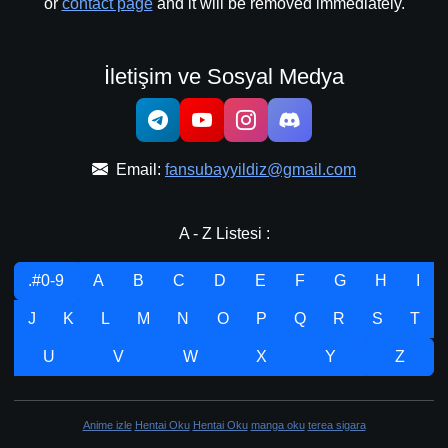
or
contact page
and it will be removed immediately.
İletişim ve Sosyal Medya
Email:
fansubayyildiz@gmail.com
A - Z Listesi :
.#0-9
A
B
C
D
E
F
G
H
I
J
K
L
M
N
O
P
Q
R
S
T
U
V
W
X
Y
Z
Anime izle
Hentai Oku
Hentai Oku
manga oku
terea sigara