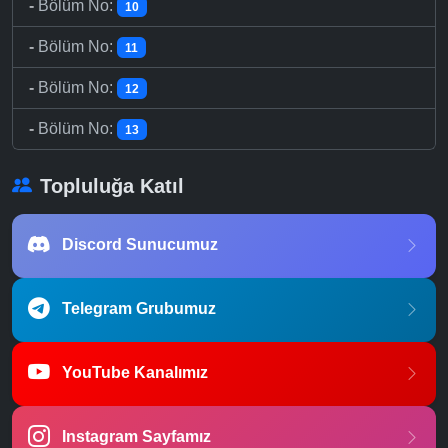
-
Bölüm No:
10
-
Bölüm No:
11
-
Bölüm No:
12
-
Bölüm No:
13
Topluluğa Katıl
Discord Sunucumuz
Telegram Grubumuz
YouTube Kanalımız
Instagram Sayfamız