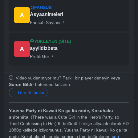
FANSUB
A
Asyaanimeleri
Fansub Sayfası
YÜKLEYEN (SITE)
A
ayyildizbeta
Profili Gör
Video yüklenmiyor mu? Farklı bir player deneyin veya
Sorun Bildir
butonunu kullanın.
Tüm Bölümler
Yuusha Party ni Kawaii Ko ga Ita node, Kokuhaku
shitemita.
(There was a Cute Girl in the Hero's Party, so I
Tried Confessing to Her) 6. bölümü Türkçe altyazılı olarak HD
1080p kalitede izliyorsunuz. Yuusha Party ni Kawaii Ko ga Ita
node, Kokuhaku shitemita. serisinin tüm bölümlerine
seri