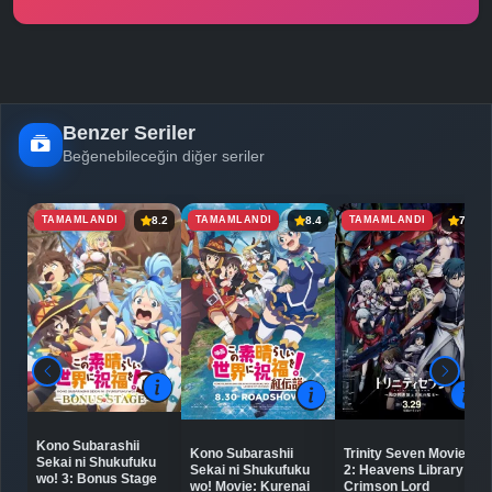
Benzer Seriler
Beğenebileceğin diğer seriler
TAMAMLANDI
TAMAMLANDI
TAMAMLANDI
8.2
8.4
7.3
Kono Subarashii
Kono Subarashii
Trinity Seven Movie
Sekai ni Shukufuku
Sekai ni Shukufuku
2: Heavens Library to
wo! 3: Bonus Stage
wo! Movie: Kurenai
Crimson Lord