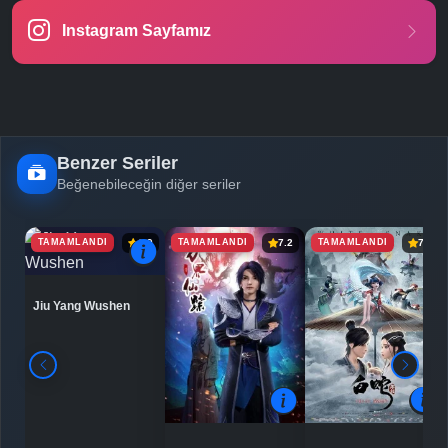
Instagram Sayfamız
-
Bölüm No:
24
-
Bölüm No:
25
-
Bölüm No:
26
Benzer Seriler
Beğenebileceğin diğer seriler
TAMAMLANDI
TAMAMLANDI
TAMAMLANDI
6.9
7.2
7.5
Jiu Yang Wushen