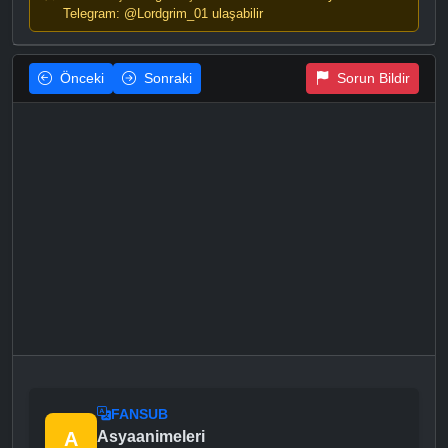
Telegram: @Lordgrim_01 ulaşabilir
Önceki
Sonraki
Sorun Bildir
FANSUB
A
Asyaanimeleri