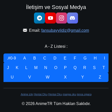
İletişim ve Sosyal Medya
Email:
fansubayyildiz@gmail.com
A - Z Listesi :
.#0-9
A
B
C
D
E
F
G
H
I
J
K
L
M
N
O
P
Q
R
S
T
U
V
W
X
Y
Z
Anime izle
Hentai Oku
Hentai Oku
manga oku
terea sigara
© 2026 AnimeTR Tüm Hakları Saklıdır.