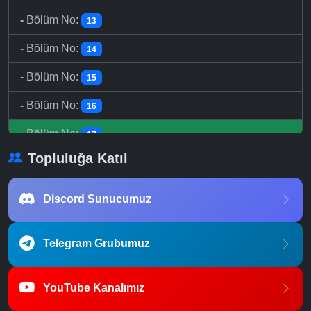
-
Bölüm No:
13
-
Bölüm No:
14
-
Bölüm No:
15
-
Bölüm No:
16
-
Bölüm No:
17
Topluluğa Katıl
-
Bölüm No:
18
-
Bölüm No:
19
Discord Sunucumuz
-
Bölüm No:
20
Telegram Grubumuz
-
Bölüm No:
21
-
Bölüm No:
22
YouTube Kanalımız
-
Bölüm No:
23