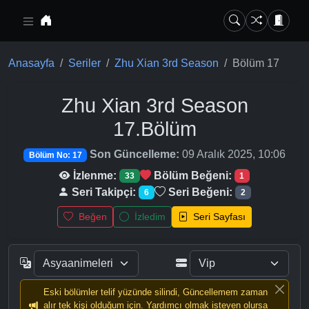
Ana içeriğe geç
Anasayfa
Seriler
Zhu Xian 3rd Season
Bölüm 17
Zhu Xian 3rd Season
17.Bölüm
Son Güncelleme:
09 Aralık 2025, 10:06
Bölüm No: 17
İzlenme:
Bölüm Beğeni:
33
1
Seri Takipçi:
Seri Beğeni:
6
2
Beğen
İzledim
Seri Sayfası
Eski bölümler telif yüzünde silindi, Güncellemem zaman
alır tek kişi olduğum için. Yardımcı olmak isteyen olursa