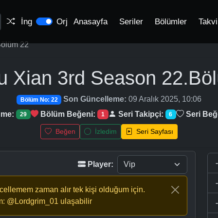
İng
Orj
Anasayfa
Seriler
Bölümler
Takv
ölüm 22
u Xian 3rd Season
22.Bö
Son Güncelleme:
09 Aralık 2025, 10:06
Bölüm No: 22
nme:
Bölüm Beğeni:
Seri Takipçi:
Seri Beğ
29
1
6
Beğen
İzledim
Seri Sayfası
Player:
ncellemem zaman alır tek kişi olduğum için.
m: @Lordgrim_01 ulaşabilir