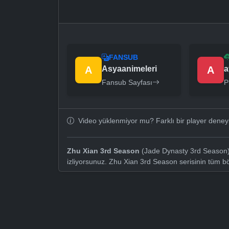
FANSUB
A
Asyaanimeleri
A
a
Fansub Sayfası
P
Video yüklenmiyor mu? Farklı bir player dene
Zhu Xian 3rd Season
(Jade Dynasty 3rd Season) 
izliyorsunuz. Zhu Xian 3rd Season serisinin tüm 