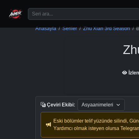
Ana içeriğe geç
Anasayfa
Seriler
Zhu Xian 3rd Season
B
Zh
İzle
Çeviri Ekibi:
Eski bölümler telif yüzünde silindi, Gü
Yardımcı olmak isteyen olursa Telegra