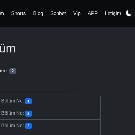
im
Shorts
Blog
Sohbet
Vip
APP
İletişim
lüm
eni:
2
-
Bölüm No:
1
-
Bölüm No:
2
-
Bölüm No:
3