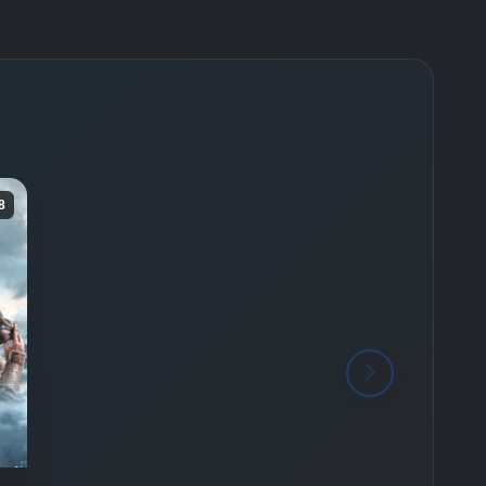
-
Bölüm No:
26
8