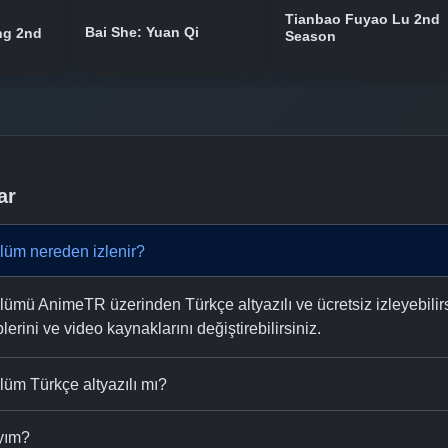
Tianbao Fuyao Lu 2nd
Bai She: Yuan Qi
ng 2nd
Season
ar
lüm nereden izlenir?
ümü AnimeTR üzerinden Türkçe altyazılı ve ücretsiz izleyebilirs
plerini ve video kaynaklarını değiştirebilirsiniz.
üm Türkçe altyazılı mı?
ıyım?