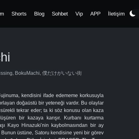
im
Shorts
Blog
Sohbet
Vip
APP
İletişim
hi
m Missing, BokuMachi, 僕だけがいない街
 Fujinuma, kendisini ifade edememe korkusuyla
rlayan doğaüstü bir yeteneği vardır. Bu olaylar
rekli tekrar eder; ta ki söz konusu olan kaza
üşüren bir kazaya karışır. Kurbanı kurtarma
adaşı Kayo Hinazuki'nin kaybolmasından bir ay
r. Bunun üstüne, Satoru kendisine yeni bir görev