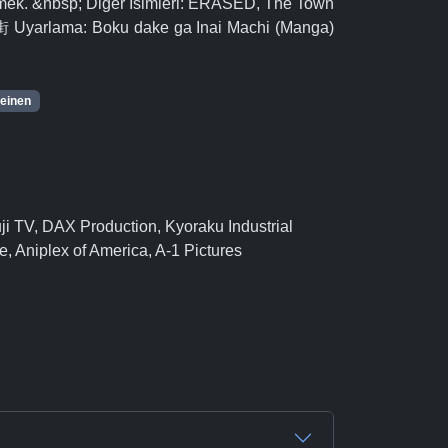
zmek. &nbsp; Diğer İsimleri: ERASED, The Town
yarlama: Boku dake ga Inai Machi (Manga)
einen
i TV, DAX Production, Kyoraku Industrial
, Aniplex of America, A-1 Pictures