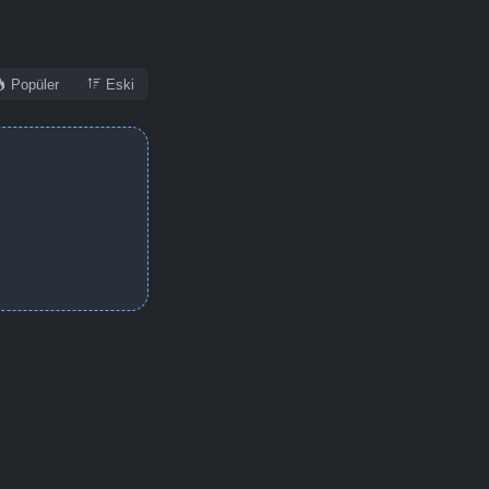
Popüler
Eski