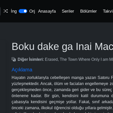
İng
Orj
Anasayfa
Seriler
Bölümler
Takv
Boku dake ga Inai Mac
Diğer İsimleri:
Erased, The Town Where Only I a
Açıklama
Hayatın zorluklarıyla cebelleşen manga yazarı Satoru
yüzleşmektedir. Ancak, ölüm ve faciaları engellemeye zo
gerçekleşmeden önce, zamanda geri gider ve bu süreç sü
önlenene kadar. Bir gün, kendisini katil durumuna d
çabasıyla kendisini geçmişe yollar. Fakat, sınıf ark
önceki zamana, ilkokul öğrencisi olduğu yıllara gelmişti