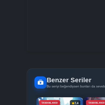
Benzer Seriler
Bu seriyi beğendiysen bunları da sevebi
TAMAMLANDI
7.4
TAMAMLANDI