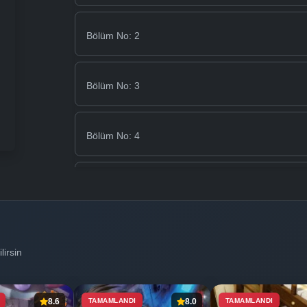
Bölüm No: 2
Bölüm No: 3
Bölüm No: 4
Bölüm No: 5
Bölüm No: 6
lirsin
Bölüm No: 7
8.6
TAMAMLANDI
8.0
TAMAMLANDI