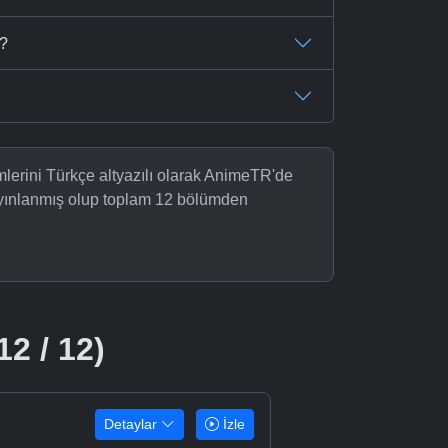
i?
mlerini Türkçe altyazılı olarak AnimeTR'de
yayınlanmış olup toplam 12 bölümden
12 / 12)
Detaylar
İzle