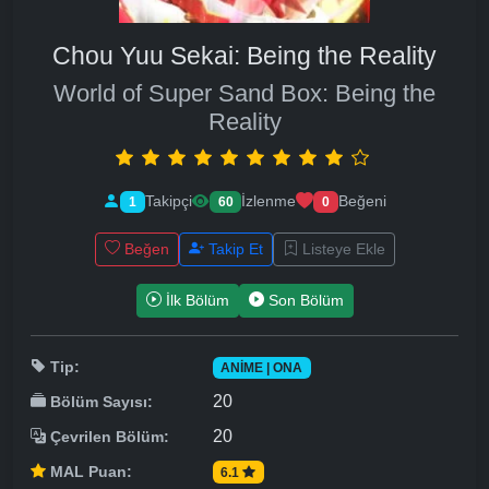
Chou Yuu Sekai: Being the Reality
World of Super Sand Box: Being the
Reality
Takipçi
İzlenme
Beğeni
1
60
0
Beğen
Takip Et
Listeye Ekle
İlk Bölüm
Son Bölüm
Tip:
ANIME | ONA
20
Bölüm Sayısı:
20
Çevrilen Bölüm:
MAL Puan:
6.1