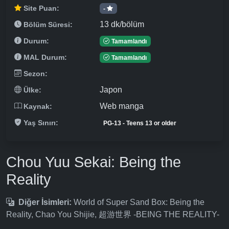
Site Puan:
-
13 dk/bölüm
Bölüm Süresi:
Durum:
Tamamlandı
MAL Durum:
Tamamlandı
Sezon:
Japon
Ülke:
Web manga
Kaynak:
Yaş Sınırı:
PG-13 - Teens 13 or older
Chou Yuu Sekai: Being the
Reality
Diğer İsimleri:
World of Super Sand Box: Being the
Reality, Chao You Shijie, 超游世界 -BEING THE REALITY-