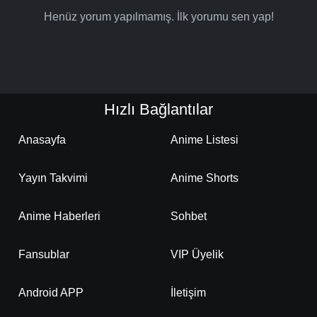
Detaylar
İzle
Bölüm No: 18
Henüz yorum yapılmamış. İlk yorumu sen yap!
Detaylar
İzle
Bölüm No: 19
Hızlı Bağlantılar
Detaylar
İzle
Bölüm No: 20
Anasayfa
Anime Listesi
Yayın Takvimi
Anime Shorts
Anime Haberleri
Sohbet
Fansublar
VIP Üyelik
Android APP
İletişim