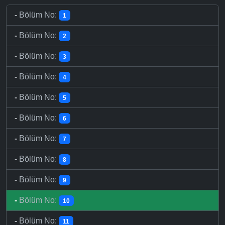
-
Bölüm No:
1
-
Bölüm No:
2
-
Bölüm No:
3
-
Bölüm No:
4
-
Bölüm No:
5
-
Bölüm No:
6
-
Bölüm No:
7
-
Bölüm No:
8
-
Bölüm No:
9
-
Bölüm No:
10
-
Bölüm No:
11