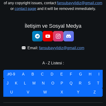
of any copyright issues, contact
fansubayyildiz@gmail.com
or
contact page
and it will be removed immediately.
İletişim ve Sosyal Medya
Email:
fansubayyildiz@gmail.com
A - Z Listesi :
.#0-9
A
B
C
D
E
F
G
H
I
J
K
L
M
N
O
P
Q
R
S
T
U
V
W
X
Y
Z