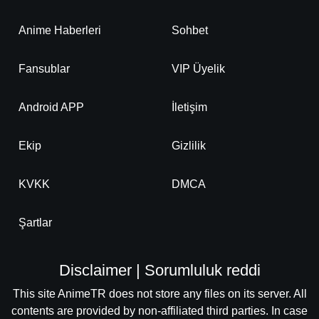
Anime Haberleri
Sohbet
Fansublar
VIP Üyelik
Android APP
İletişim
Ekip
Gizlilik
KVKK
DMCA
Şartlar
Disclaimer | Sorumluluk reddi
This site AnimeTR does not store any files on its server. All
contents are provided by non-affiliated third parties. In case