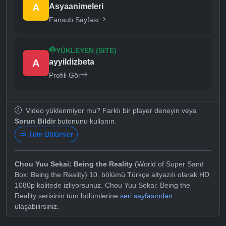
A
Asyaanimeleri
Fansub Sayfası
YÜKLEYEN (SITE)
A
ayyildizbeta
Profili Gör
Video yüklenmiyor mu? Farklı bir player deneyin veya
Sorun Bildir
butonunu kullanın.
Tüm Bölümler
Chou Yuu Sekai: Being the Reality
(World of Super Sand
Box: Being the Reality) 10. bölümü Türkçe altyazılı olarak HD
1080p kalitede izliyorsunuz. Chou Yuu Sekai: Being the
Reality serisinin tüm bölümlerine
seri sayfasından
ulaşabilirsiniz.