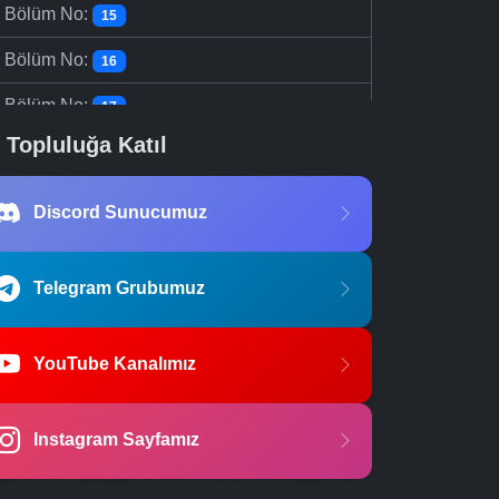
-
Bölüm No:
15
-
Bölüm No:
16
-
Bölüm No:
17
Topluluğa Katıl
-
Bölüm No:
18
-
Bölüm No:
19
Discord Sunucumuz
-
Bölüm No:
20
Telegram Grubumuz
YouTube Kanalımız
Instagram Sayfamız