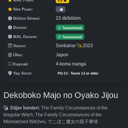
MAL Puan:
6.8
Site Puan:
-
23 dk/bölüm
Bölüm Süresi:
Durum:
Tamamlandı
MAL Durum:
Tamamlandı
Sonbahar
2023
Sezon:
Japon
Ülke:
4-koma manga
Kaynak:
Yaş Sınırı:
PG-13 - Teens 13 or older
Dekoboko Majo no Oyako Jijou
Diğer İsimleri:
The Family Circumstances of the
Irregular Witch, The Family Circumstances of the
Mismatched Witches, でこぼこ魔女の親子事情