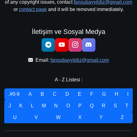
of any copyright issues, contact
fansubayyildiz@gmail.com
or
contact page
and it will be removed immediately.
İletişim ve Sosyal Medya
Email:
fansubayyildiz@gmail.com
A - Z Listesi :
.#0-9
A
B
C
D
E
F
G
H
I
J
K
L
M
N
O
P
Q
R
S
T
U
V
W
X
Y
Z