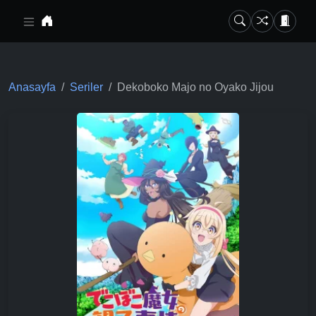
Ana içeriğe geç
Anasayfa
Seriler
Dekoboko Majo no Oyako Jijou