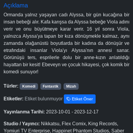
Açıklama
Ormanda yalnız yaşayan cadı Alyssa, bir gün kucağına bir
insan bebeği alır. Kafa karışsa da Alyssa bebeğe Viola adını
verir ve onu büyütmeye karar verir. 16 yıl sonra Viola,
yalnızca Alyssa'ya tapan bir kıza dönüşmekle kalmaz, aynı
zamanda olağanüstü boyutlarda bir kadına da dönüşür ve
etrafındaki insanlar Viola'yı Alyssa'nın annesi sanar.
Görünüşü ters, esprilerle dolu bir anne-kızın anlatıldığı
hayattan bir kesit! Ebeveyn ve çocuk hikayesi, çok komik bir
komedi sunuyor!
Türler:
Komedi
Fantastik
Mizah
Etiketler:
Etiket bulunmuyor
Etiket Öner
Yayınlanma Tarihi:
2023-10-01 - 2023-12-17
Studio / Yayıncı:
Nikkatsu, Flex Comix, King Records,
Yomiuri TV Enterprise, Happinet Phantom Studios, Saber