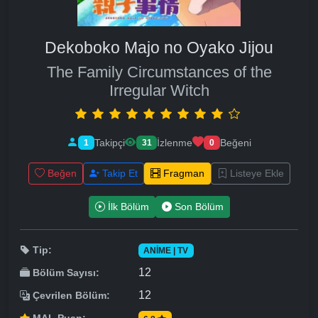
Dekoboko Majo no Oyako Jijou
The Family Circumstances of the
Irregular Witch
Takipçi
İzlenme
Beğeni
1
31
0
Beğen
Takip Et
Fragman
Listeye Ekle
İlk Bölüm
Son Bölüm
Tip:
ANIME | TV
12
Bölüm Sayısı:
12
Çevrilen Bölüm: