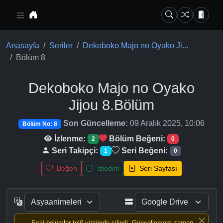
Ana içeriğe geç
Anasayfa
Seriler
Dekoboko Majo no Oyako Ji...
Bölüm 8
Dekoboko Majo no Oyako
Jijou
8.Bölüm
Son Güncelleme:
09 Aralık 2025, 10:06
Bölüm No: 8
İzlenme:
Bölüm Beğeni:
2
0
Seri Takipçi:
Seri Beğeni:
1
0
Beğen
İzledim
Seri Sayfası
Eski bölümler telif yüzünde silindi, Güncellemem zaman