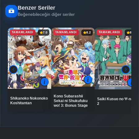
Benzer Seriler
Beğenebileceğin diğer seriler
TAMAMLANDI
TAMAMLANDI
TAMAMLANDI
7.0
8.2
8.4
Kono Subarashii
Shikanoko Nokonoko
Saiki Kusuo no Ψ-nan
Sekai ni Shukufuku
Koshitantan
2
wo! 3: Bonus Stage