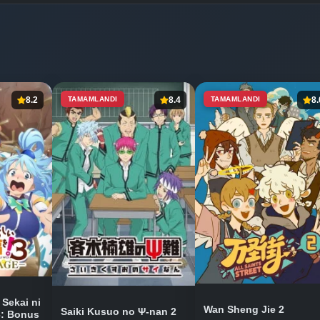
8.2
TAMAMLANDI
8.4
TAMAMLANDI
8.
Sekai ni
Wan Sheng Jie 2
Saiki Kusuo no Ψ-nan 2
3: Bonus