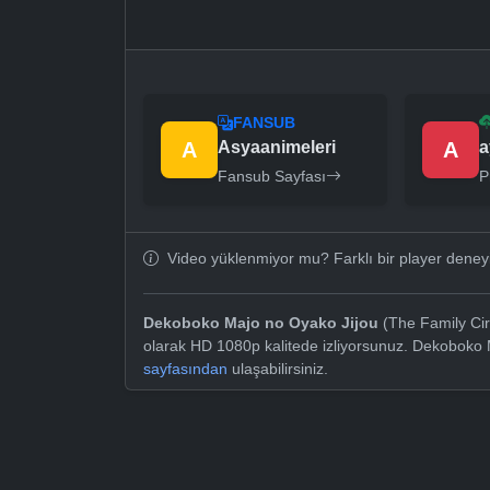
FANSUB
A
Asyaanimeleri
A
a
Fansub Sayfası
P
Video yüklenmiyor mu? Farklı bir player dene
Dekoboko Majo no Oyako Jijou
(The Family Cir
olarak HD 1080p kalitede izliyorsunuz. Dekoboko 
sayfasından
ulaşabilirsiniz.