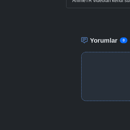
AnimeTR videoları kendi su
Yorumlar
0