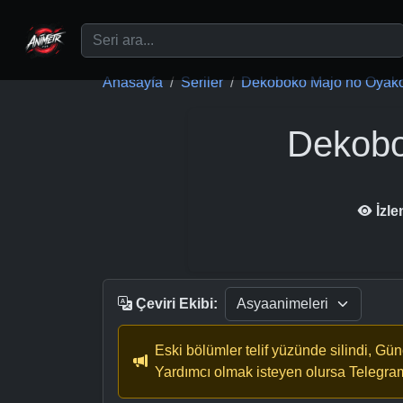
Ana içeriğe geç
Anasayfa
Seriler
Dekoboko Majo no Oyako 
Dekobo
İzl
Çeviri Ekibi:
Eski bölümler telif yüzünde silindi, Gü
Yardımcı olmak isteyen olursa Telegra