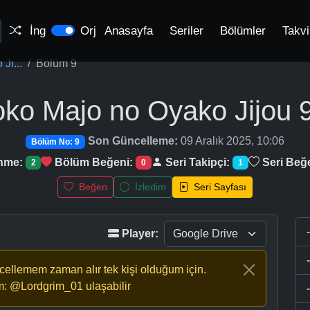
İng
Orj
Anasayfa
Seriler
Bölümler
Takv
Ji...
Bölüm 9
ko Majo no Oyako Jijou
9
Son Güncelleme:
09 Aralık 2025, 10:06
Bölüm No: 9
enme:
Bölüm Beğeni:
Seri Takipçi:
Seri Beğ
2
0
1
Beğen
İzledim
Seri Sayfası
Player:
ncellemem zaman alır tek kişi olduğum için.
m: @Lordgrim_01 ulaşabilir