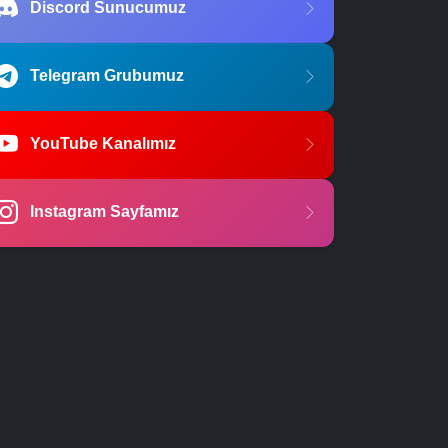
Discord Sunucumuz
Telegram Grubumuz
YouTube Kanalımız
Instagram Sayfamız