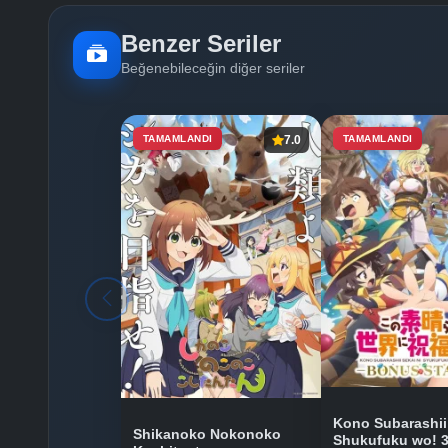
Benzer Seriler
Beğenebileceğin diğer seriler
TAMAMLANDI
7.0
TAMAMLANDI
Kono Subarashii 
Shikanoko Nokonoko
Shukufuku wo! 