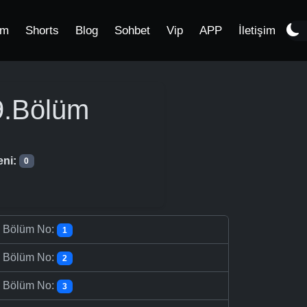
im
Shorts
Blog
Sohbet
Vip
APP
İletişim
.Bölüm
eni:
0
-
Bölüm No:
1
-
Bölüm No:
2
-
Bölüm No:
3