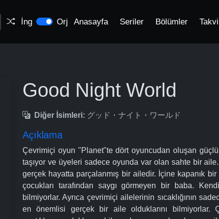
İng
Orj
Anasayfa
Seriler
Bölümler
Takv
Good Night World
Diğer İsimleri:
グッド・ナイト・ワールド
Açıklama
Çevrimiçi oyun "Planet"te dört oyuncudan oluşan güçlü 
taşıyor ve üyeleri sadece oyunda var olan sahte bir ail
gerçek hayatta parçalanmış bir ailedir. İçine kapanık bi
çocukları tarafından saygı görmeyen bir baba. Kendi
bilmiyorlar. Ayrıca çevrimiçi ailelerinin sıcaklığının sa
en önemlisi gerçek bir aile olduklarını bilmiyorlar.