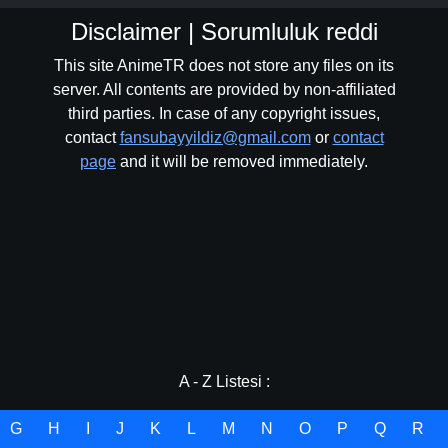
Disclaimer | Sorumluluk reddi
This site AnimeTR does not store any files on its
server. All contents are provided by non-affiliated
third parties. In case of any copyright issues,
contact
fansubayyildiz@gmail.com
or
contact
page
and it will be removed immediately.
A - Z Listesi :
G
H
I
J
K
L
M
N
O
P
Q
R