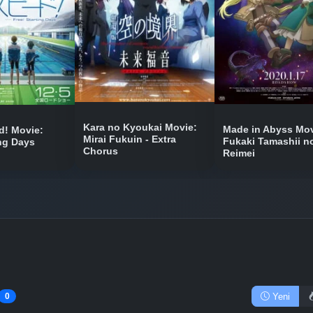
Bölüm No: 9
Bölüm No: 10
Bölüm No: 11
Kara no Kyoukai Movie:
Made in Abyss Mov
! Movie:
Mirai Fukuin - Extra
Fukaki Tamashii n
ing Days
Chorus
Reimei
Bölüm No: 12
Yeni
0