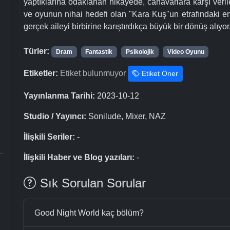
yaptıklarına odaklanan hikayede, canavarlara karşı veril
ve oyunun nihai hedefi olan "Kara Kuş"un etrafındaki ent
gerçek aileyi birbirine karıştırdıkça büyük bir dönüş alıyor
Türler:
Dram
Fantastik
Psikolojik
Video Oyunu
Etiketler:
Etiket bulunmuyor
Etiket Öner
Yayınlanma Tarihi:
2023-10-12
Studio / Yayıncı:
Sonilude, Mixer, NAZ
İlişkili Seriler:
-
İlişkili Haber ve Blog yazıları:
-
Sık Sorulan Sorular
Good Night World kaç bölüm?