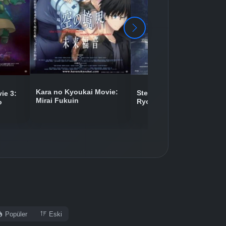
Detaylar
İzle
Detaylar
İzle
Detaylar
İzle
Kara no Kyoukai Movie:
Steins;Gate Movie: Fuka
ie 3:
Mirai Fukuin
Ryouiki no Déjà vu
o
Detaylar
İzle
Popüler
Eski