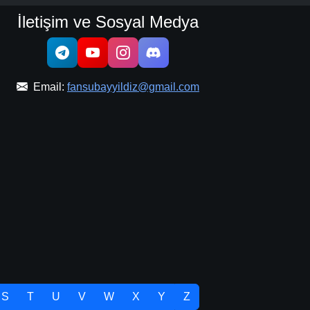
İletişim ve Sosyal Medya
Email:
fansubayyildiz@gmail.com
S
T
U
V
W
X
Y
Z