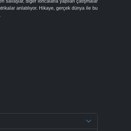
en savaşlar, diğer loncalarla yapılan çatışmalar
rikalar anlatılıyor. Hikaye, gerçek dünya ile bu
.