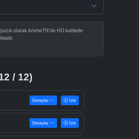
ltyazılı olarak AnimeTR'de HD kalitede
ktadır.
12 / 12)
Detaylar
İzle
Detaylar
İzle