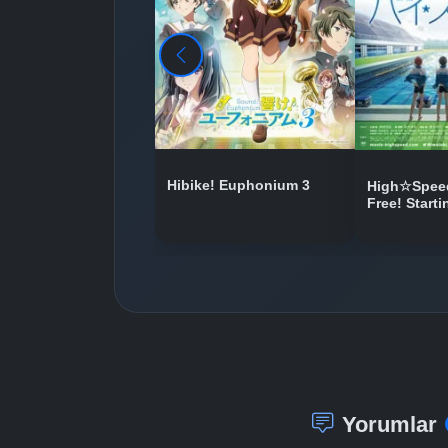
Hibike! Euphonium 3
High☆Speed
Free! Start
Yorumlar