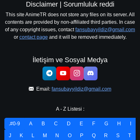
Disclaimer | Sorumluluk reddi
This site AnimeTR does not store any files on its server. All
contents are provided by non-affiliated third parties. In case
of any copyright issues, contact
fansubayyildiz@gmail.com
or
contact page
and it will be removed immediately.
İletişim ve Sosyal Medya
Email:
fansubayyildiz@gmail.com
A - Z Listesi :
.#0-9
A
B
C
D
E
F
G
H
I
J
K
L
M
N
O
P
Q
R
S
T