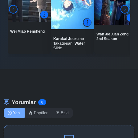
Detaylar
İzle
Bölüm No: 9
Wei Miao Rensheng
Wan Jie Xian Zong
Detaylar
İzle
Karakai Jouzu no
2nd Season
Bölüm No: 10
Takagi-san: Water
Slide
Detaylar
İzle
Bölüm No: 11
Detaylar
İzle
Bölüm No: 12
Yorumlar
0
Detaylar
İzle
Bölüm No: 13
Yeni
Popüler
Eski
Detaylar
İzle
Bölüm No: 14