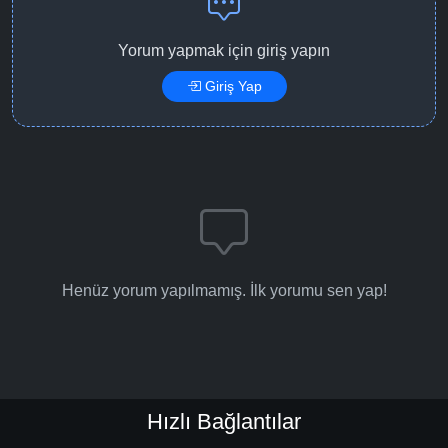
Detaylar
İzle
Bölüm No: 15
Yorum yapmak için giriş yapın
Giriş Yap
Detaylar
İzle
Bölüm No: 16
Henüz yorum yapılmamış. İlk yorumu sen yap!
Hızlı Bağlantılar