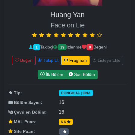
Huang Yan
Face on Lie
Takipçi
İzlenme
Beğeni
1
39
0
Beğen
Takip Et
Fragman
Listeye Ekle
İlk Bölüm
Son Bölüm
Tip:
DONGHUA | ONA
16
Bölüm Sayısı:
16
Çevrilen Bölüm:
MAL Puan:
6.6
Site Puan:
-